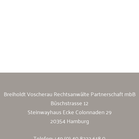
Breiholdt Voscherau Immobilienanwälte
Breiholdt Voscherau Rechtsanwälte Partnerschaft mbB
Büschstrasse 12
Steinwayhaus Ecke Colonnaden 29
20354 Hamburg
Telefon:
+49 (0) 40 8222 618 0