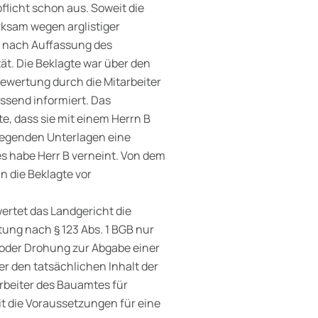
flicht schon aus. Soweit die
rksam wegen arglistiger
s nach Auffassung des
ät. Die Beklagte war über den
ewertung durch die Mitarbeiter
ssend informiert. Das
e, dass sie mit einem Herrn B
liegenden Unterlagen eine
s habe Herr B verneint. Von dem
n die Beklagte vor
rtet das Landgericht die
tung nach § 123 Abs. 1 BGB nur
 oder Drohung zur Abgabe einer
er den tatsächlichen Inhalt der
rbeiter des Bauamtes für
it die Voraussetzungen für eine