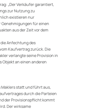
rag: „
Der Verkäufer garantiert,
angs zur Nutzung zu
hlich existieren nur
ar Genehmigungen für einen
akten aus der Zeit vor dem
s die Anfechtung des
 vom Kaufvertrag zurück. Die
kler verlangte seine Provision in
as Objekt an einen anderen
Maklers statt und führt aus,
aufvertrages durch die Parteien
nd der Provisionspflicht kommt
ird. Der wirksame