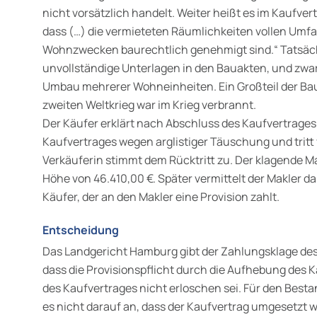
nicht vorsätzlich handelt. Weiter heißt es im Kaufvert
dass (…) die vermieteten Räumlichkeiten vollen Umf
Wohnzwecken baurechtlich genehmigt sind
.“ Tatsäc
unvollständige Unterlagen in den Bauakten, und zw
Umbau mehrerer Wohneinheiten. Ein Großteil der Bau
zweiten Weltkrieg war im Krieg verbrannt.
Der Käufer erklärt nach Abschluss des Kaufvertrage
Kaufvertrages wegen arglistiger Täuschung und tritt
Verkäuferin stimmt dem Rücktritt zu. Der klagende Ma
Höhe von 46.410,00 €. Später vermittelt der Makler d
Käufer, der an den Makler eine Provision zahlt.
Entscheidung
Das Landgericht Hamburg gibt der Zahlungsklage des 
dass die Provisionspflicht durch die Aufhebung des K
des Kaufvertrages nicht erloschen sei. Für den Besta
es nicht darauf an, dass der Kaufvertrag umgesetzt w