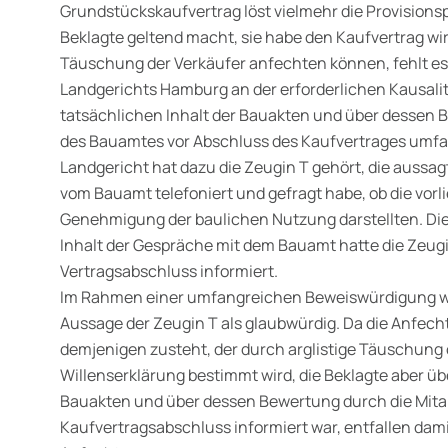
Grundstückskaufvertrag löst vielmehr die Provisionsp
Beklagte geltend macht, sie habe den Kaufvertrag wi
Täuschung der Verkäufer anfechten können, fehlt e
Landgerichts Hamburg an der erforderlichen Kausalit
tatsächlichen Inhalt der Bauakten und über dessen B
des Bauamtes vor Abschluss des Kaufvertrages umfa
Landgericht hat dazu die Zeugin T gehört, die aussagt
vom Bauamt telefoniert und gefragt habe, ob die vor
Genehmigung der baulichen Nutzung darstellten. Die
Inhalt der Gespräche mit dem Bauamt hatte die Zeugi
Vertragsabschluss informiert.
Im Rahmen einer umfangreichen Beweiswürdigung we
Aussage der Zeugin T als glaubwürdig. Da die Anfech
demjenigen zusteht, der durch arglistige Täuschung
Willenserklärung bestimmt wird, die Beklagte aber üb
Bauakten und über dessen Bewertung durch die Mita
Kaufvertragsabschluss informiert war, entfallen dam