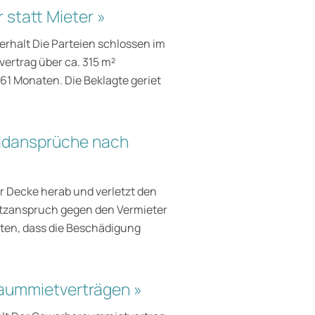
statt Mieter »
erhalt Die Parteien schlossen im
ertrag über ca. 315 m²
61 Monaten. Die Beklagte geriet
ldansprüche nach
r Decke herab und verletzt den
atzanspruch gegen den Vermieter
sten, dass die Beschädigung
raummietverträgen »