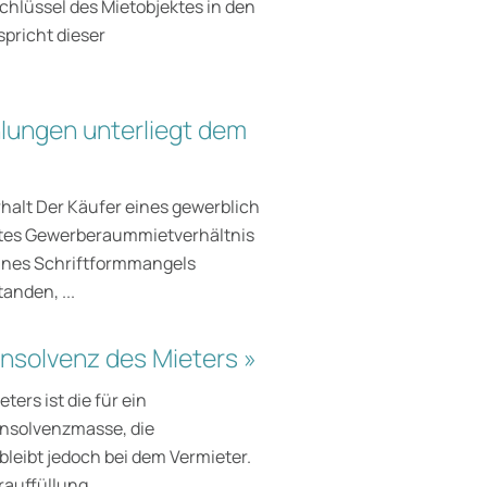
hlüssel des Mietobjektes in den
pricht dieser
ungen unterliegt dem
halt Der Käufer eines gewerblich
tetes Gewerberaummietverhältnis
eines Schriftformmangels
anden, ...
Insolvenz des Mieters »
ers ist die für ein
 Insolvenzmasse, die
leibt jedoch bei dem Vermieter.
auffüllung ...