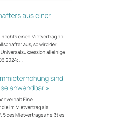
afters aus einer
n Rechts einen Mietvertrag ab
lschafter aus, so wird der
 Universalsukzession alleinige
3.2024; ...
ummieterhöhung sind
sse anwendbar »
achverhalt Eine
ie im Mietvertrag als
 5 des Mietvertrages heißt es: