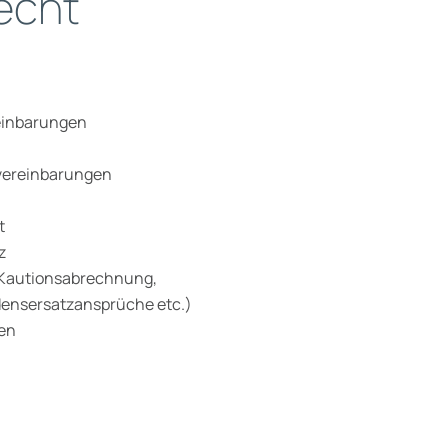
echt
einbarungen
vereinbarungen
t
z
(Kautionsabrechnung,
densersatzansprüche etc.)
ten