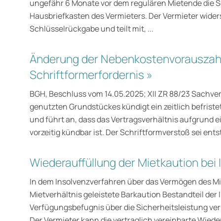
ungefähr 6 Monate vor dem regulären Mietende die Sc
Hausbriefkasten des Vermieters. Der Vermieter widers
Schlüsselrückgabe und teilt mit, ...
Änderung der Nebenkostenvorauszahl
Schriftformerfordernis »
BGH, Beschluss vom 14.05.2025; XII ZR 88/23 Sachver
genutzten Grundstückes kündigt ein zeitlich befris
und führt an, dass das Vertragsverhältnis aufgrund 
vorzeitig kündbar ist. Der Schriftformverstoß sei entst
Wiederauffüllung der Mietkaution bei 
In dem Insolvenzverfahren über das Vermögen des Miet
Mietverhältnis geleistete Barkaution Bestandteil der
Verfügungsbefugnis über die Sicherheitsleistung verb
Der Vermieter kann die vertraglich vereinbarte Wieder