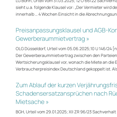
LG Bonn, Urteil vom 31.03.2025; 12 O 66/22 Sachver
sieht u.a. folgende Klausel vor: „Der Vermieter wird
innerhalb … 4 Wochen Einsicht in die Abrechnungsunt
Preisanpassungsklausel und AGB-Kont
Gewerberaummietvertrag »
OLG Düsseldorf, Urteil vom 05.06.2025;10 U 146/24 [n
Der Gewerberaummietvertrag zwischen den Parteien 
Wertsicherungsklausel vor, wonach die Miete an die 
Verbraucherpreisindex Deutschland gekoppelt ist. Al
Zum Ablauf der kurzen Verjährungsfri
Schadensersatzansprüchen nach Rü
Mietsache »
BGH, Urteil vom 29.01.2025; XII ZR 96/23 Sachverhal