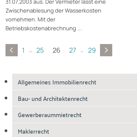
31.07.2003 aus. Der Vermieter lässt eine
Zwischenablesung der Wasserkosten
vornehmen. Mit der
Betriebskostenabrechnung ...
1
25
26
27
29
…
…
Allgemeines Immobilienrecht
Bau- und Architektenrecht
Gewerberaummietrecht
Maklerrecht