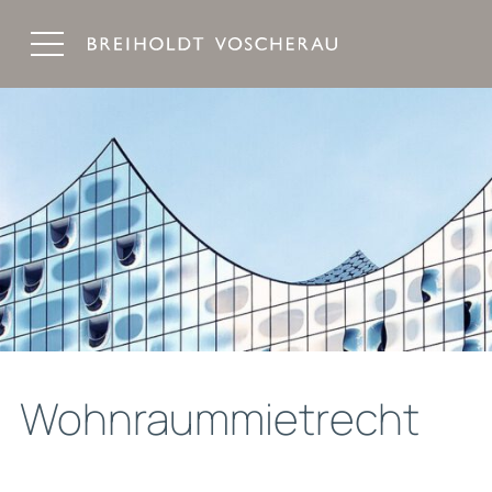
Breiholdt Voscherau Immobilienanwälte
Wohnraummietrecht