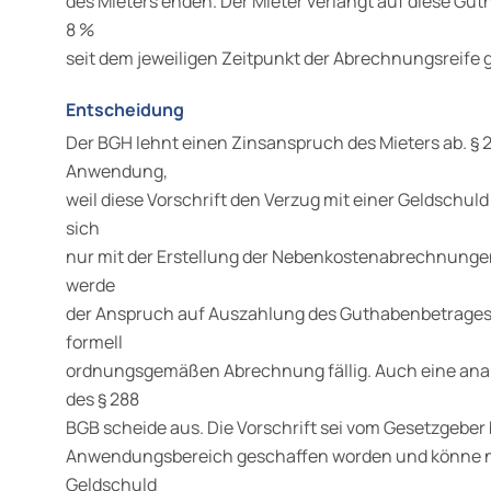
des Mieters enden. Der Mieter verlangt auf diese Gu
8 %
seit dem jeweiligen Zeitpunkt der Abrechnungsreife g
Entscheidung
Der BGH lehnt einen Zinsanspruch des Mieters ab. §
Anwendung,
weil diese Vorschrift den Verzug mit einer Geldschul
sich
nur mit der Erstellung der Nebenkostenabrechnunge
werde
der Anspruch auf Auszahlung des Guthabenbetrages j
formell
ordnungsgemäßen Abrechnung fällig. Auch eine ana
des § 288
BGB scheide aus. Die Vorschrift sei vom Gesetzgeber
Anwendungsbereich geschaffen worden und könne ni
Geldschuld