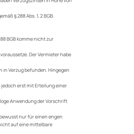
thaben Verzugszinsen in Höhe von
emäß § 288 Abs. 1, 2 BGB.
 288 BGB komme nicht zur
d voraussetze. Der Vermieter habe
n in Verzug befunden. Hingegen
edoch erst mit Erteilung einer
loge Anwendung der Vorschrift
 bewusst nur für einen engen
cht auf eine mittelbare