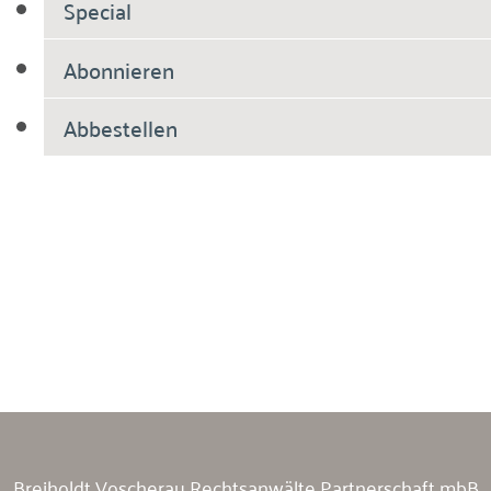
Special
Abonnieren
Abbestellen
Breiholdt Voscherau Immobilienanwälte
Breiholdt Voscherau Rechtsanwälte Partnerschaft mbB