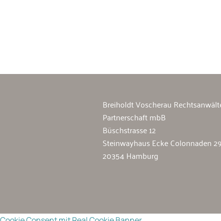
Breiholdt Voscherau Immobilienan
Breiholdt Voscherau Rechtsanwält
Partnerschaft mbB
Büschstrasse 12
Steinwayhaus Ecke Colonnaden 2
20354 Hamburg
Cookie Consent mit Real Cookie Banner