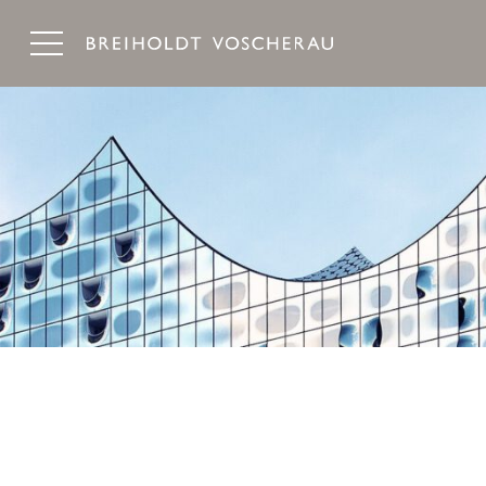
Breiholdt Voscherau Immobilienanwälte