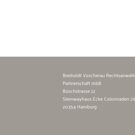
Breiholdt Voscherau Immobilienan
Breiholdt Voscherau Rechtsanwält
Partnerschaft mbB
Büschstrasse 12
Steinwayhaus Ecke Colonnaden 2
20354 Hamburg