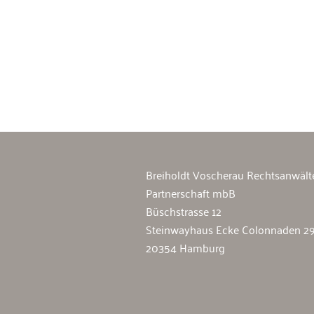
Breiholdt Voscherau Immobilienan
Breiholdt Voscherau Rechtsanwält
Partnerschaft mbB
Büschstrasse 12
Steinwayhaus Ecke Colonnaden 2
20354 Hamburg