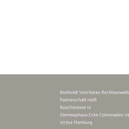
Breiholdt Voscherau Immobilienan
Breiholdt Voscherau Rechtsanwält
Partnerschaft mbB
Büschstrasse 12
Steinwayhaus Ecke Colonnaden 2
20354 Hamburg