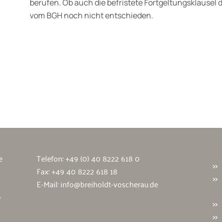
berufen. Ob auch die befristete Fortgeltungsklausel de
vom BGH noch nicht entschieden.
wälte
e
Telefon:
+49 (0) 40 8222 618 0
Fax: +49 40 8222 618 18
E-Mail:
info@breiholdt-voscherau.de
9