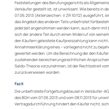
Feststellungen des Berufungsgerichts als Allgemei
Verkäufer gestellt ist, ist unwirksam. Wie bereits in
07.06.2013 (Aktenzeichen: V ZR 10/12) ausgeführt, s
das Angebot des anderen Teils unbefristet fortbest
jederzeit angenommen werden kann, auch dann mit § 
sich der andere Teil durch einen Widerruf von seine
den Käufern geleistete Kaufpreiszahlung kann nicht 
Annahmeerklärung eines – vorliegend nicht zu beja
gewertet werden. Um die Berechnung der den Käufer
zustehenden bereicherungsrechtlichen Ansprüchen
Saldo-Theorie vorzunehmen, ist der Rechtsstreit vo
zurückverwiesen worden.
Fazit
Die unbefristete Fortgeltungsklausel in Verkäufer-A
des BGH vom 07.06.2013 und vom 08.11.2013 für unwirk
Vertragsdurchführung hindert den Käufer nicht, sic