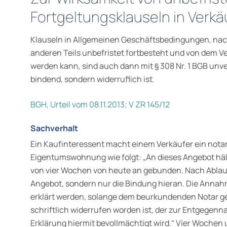
Fortgeltungsklauseln in Verk
Klauseln in Allgemeinen Geschäftsbedingungen, na
anderen Teils unbefristet fortbesteht und von dem
werden kann, sind auch dann mit § 308 Nr. 1 BGB unv
bindend, sondern widerruflich ist.
BGH, Urteil vom 08.11.2013; V ZR 145/12
Sachverhalt
Ein Kaufinteressent macht einem Verkäufer ein notar
Eigentumswohnung wie folgt:
„An dieses Angebot häl
von vier
Wochen von heute an gebunden. Nach Ablauf d
Angebot, sondern
nur die Bindung hieran. Die Anna
erklärt werden, solange
dem beurkundenden Notar ge
schriftlich widerrufen worden ist, der
zur Entgegenn
Erklärung hiermit bevollmächtigt wird.“
Vier Wochen u