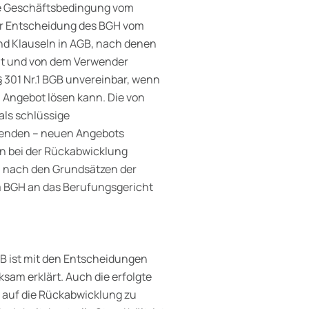
ne Geschäftsbedingung vom
 der Entscheidung des BGH vom
ind Klauseln in AGB, nach denen
eht und von dem Verwender
301 Nr.1 BGB unvereinbar, wenn
m Angebot lösen kann. Die von
als schlüssige
henden – neuen Angebots
n bei der Rückabwicklung
 nach den Grundsätzen der
m BGH an das Berufungsgericht
GB ist mit den Entscheidungen
sam erklärt. Auch die erfolgte
h auf die Rückabwicklung zu