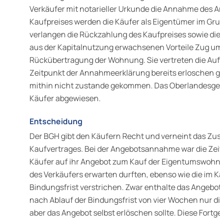
Verkäufer mit notarieller Urkunde die Annahme des 
Kaufpreises werden die Käufer als Eigentümer im Gr
verlangen die Rückzahlung des Kaufpreises sowie di
aus der Kapitalnutzung erwachsenen Vorteile Zug um
Rückübertragung der Wohnung. Sie vertreten die Auf
Zeitpunkt der Annahmeerklärung bereits erloschen g
mithin nicht zustande gekommen. Das Oberlandesgeri
Käufer abgewiesen.
Entscheidung
Der BGH gibt den Käufern Recht und verneint das 
Kaufvertrages. Bei der Angebotsannahme war die Zeit
Käufer auf ihr Angebot zum Kauf der Eigentumswohn
des Verkäufers erwarten durften, ebenso wie die im
Bindungsfrist verstrichen. Zwar enthalte das Angebot
nach Ablauf der Bindungsfrist von vier Wochen nur d
aber das Angebot selbst erlöschen sollte. Diese Fortg