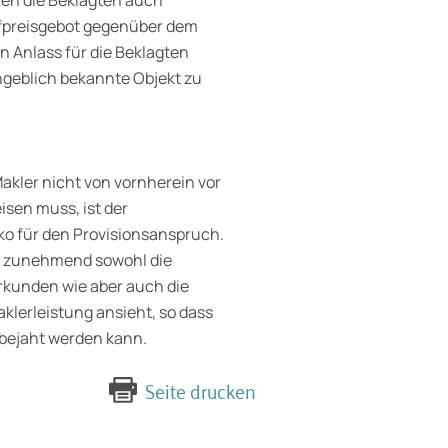
tten die Beklagten auch
fpreisgebot gegenüber dem
 Anlass für die Beklagten
ngeblich bekannte Objekt zu
kler nicht von vornherein vor
isen muss, ist der
iko für den Provisionsanspruch.
g zunehmend sowohl die
rkunden wie aber auch die
lerleistung ansieht, so dass
 bejaht werden kann.
Seite drucken