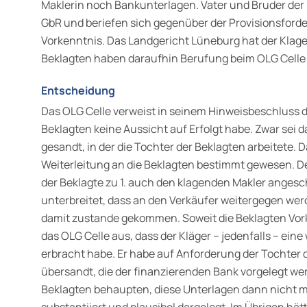
Maklerin noch Bankunterlagen. Vater und Bruder der 
GbR und beriefen sich gegenüber der Provisionsforde
Vorkenntnis. Das Landgericht Lüneburg hat der Klage 
Beklagten haben daraufhin Berufung beim OLG Celle 
Entscheidung
Das OLG Celle verweist in seinem Hinweisbeschluss d
Beklagten keine Aussicht auf Erfolgt habe. Zwar sei 
gesandt, in der die Tochter der Beklagten arbeitete. D
Weiterleitung an die Beklagten bestimmt gewesen.
der Beklagte zu 1. auch den klagenden Makler anges
unterbreitet, dass an den Verkäufer weitergegen werd
damit zustande gekommen. Soweit die Beklagten Vor
das OLG Celle aus, dass der Kläger – jedenfalls – ein
erbracht habe. Er habe auf Anforderung der Tochter 
übersandt, die der finanzierenden Bank vorgelegt werd
Beklagten behaupten, diese Unterlagen dann nicht m