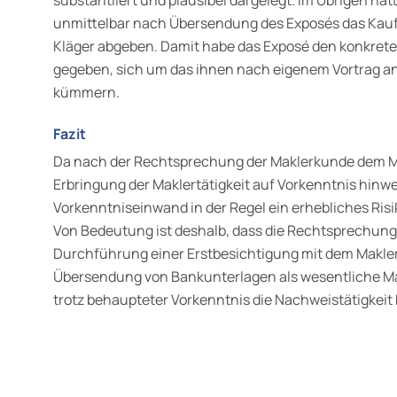
substantiiert und plausibel dargelegt. Im Übrigen hä
unmittelbar nach Übersendung des Exposés das Kau
Kläger abgeben. Damit habe das Exposé den konkreten
gegeben, sich um das ihnen nach eigenem Vortrag a
kümmern.
Fazit
Da nach der Rechtsprechung der Maklerkunde dem Ma
Erbringung der Maklertätigkeit auf Vorkenntnis hinwe
Vorkenntniseinwand in der Regel ein erhebliches Ris
Von Bedeutung ist deshalb, dass die Rechtsprechun
Durchführung einer Erstbesichtigung mit dem Makle
Übersendung von Bankunterlagen als wesentliche Mak
trotz behaupteter Vorkenntnis die Nachweistätigkeit