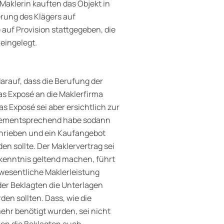
Maklerin kauften das Objekt in
rung des Klägers auf
auf Provision stattgegeben, die
eingelegt.
arauf, dass die Berufung der
das Exposé an die Maklerfirma
as Exposé sei aber ersichtlich zur
 Dementsprechend habe sodann
chrieben und ein Kaufangebot
en sollte. Der Maklervertrag sei
kenntnis geltend machen, führt
e wesentliche Maklerleistung
der Beklagten die Unterlagen
en sollten. Dass, wie die
ehr benötigt wurden, sei nicht