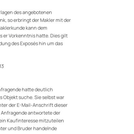
rlagen des angebotenen
, so erbringt der Makler mit der
Maklerkunde kann dem
er Vorkenntnis hatte. Dies gilt
dung des Exposés hin um das
13
nfragende hatte deutlich
s Objekt suche. Sie selbst war
ter der E-Mail-Anschrift dieser
e Anfragende antwortete der
ein Kaufinteresse mitzuteilen
Vater und Bruder handelnde