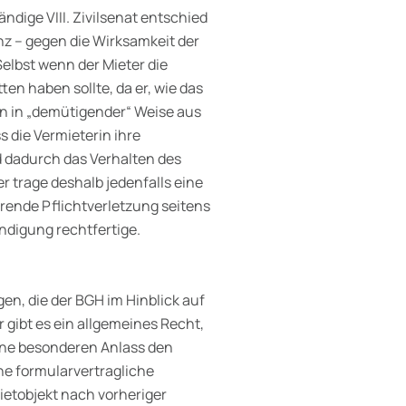
dige VIII. Zivilsenat entschied
nz – gegen die Wirksamkeit der
lbst wenn der Mieter die
en haben sollte, da er, wie das
in in „demütigender“ Weise aus
 die Vermieterin ihre
d dadurch das Verhalten des
r trage deshalb jedenfalls eine
erende Pflichtverletzung seitens
ündigung rechtfertige.
en, die der BGH im Hinblick auf
gibt es ein allgemeines Recht,
ohne besonderen Anlass den
ne formularvertragliche
ietobjekt nach vorheriger