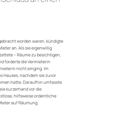
ebracht worden waren, kündigte
eter an. Als sie eigenwillig
tattete – Räume zu besichtigen,
nd forderte die Vermieterin
mieterin nicht einging. Im
 des Hauses, nachdem sie zuvor
mmen hatte. Daraufhin umfasste
sie kurzerhand vor die
istlose, hilfsweise ordentliche
Mieter auf Räumung.