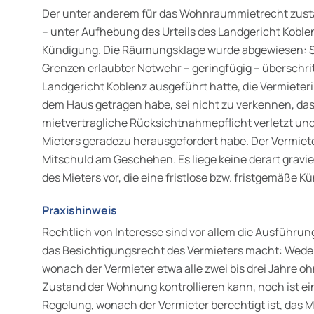
Der unter anderem für das Wohnraummietrecht zustän
– unter Aufhebung des Urteils des Landgericht Koble
Kündigung. Die Räumungsklage wurde abgewiesen: Se
Grenzen erlaubter Notwehr – geringfügig – überschritt
Landgericht Koblenz ausgeführt hatte, die Vermieter
dem Haus getragen habe, sei nicht zu verkennen, dass
mietvertragliche Rücksichtnahmepflicht verletzt un
Mieters geradezu herausgefordert habe. Der Vermiete
Mitschuld am Geschehen. Es liege keine derart gravi
des Mieters vor, die eine fristlose bzw. fristgemäße K
Praxishinweis
Rechtlich von Interesse sind vor allem die Ausführung
das Besichtigungsrecht des Vermieters macht: Weder 
wonach der Vermieter etwa alle zwei bis drei Jahre 
Zustand der Wohnung kontrollieren kann, noch ist ei
Regelung, wonach der Vermieter berechtigt ist, das M