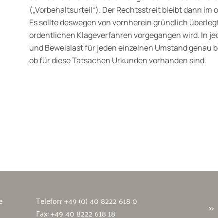
(„Vorbehaltsurteil“). Der Rechtsstreit bleibt dann im
Es sollte deswegen von vornherein gründlich überlegt
ordentlichen Klageverfahren vorgegangen wird. In je
und Beweislast für jeden einzelnen Umstand genau b
ob für diese Tatsachen Urkunden vorhanden sind.
wälte
e
Telefon:
+49 (0) 40 8222 618 0
Fax: +49 40 8222 618 18