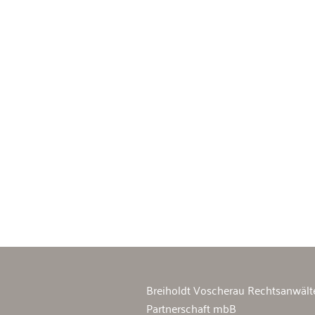
Breiholdt Voscherau Immobilienan
Breiholdt Voscherau Rechtsanwält
Partnerschaft mbB