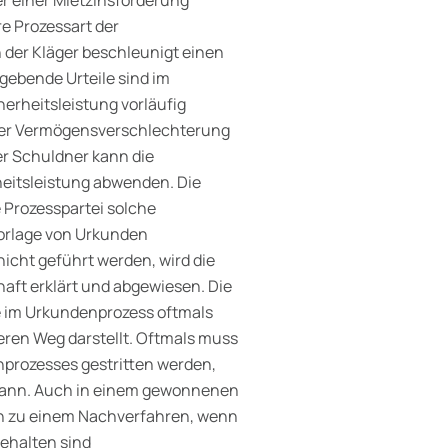
re Prozessart der
ch der Kläger beschleunigt einen
gebende Urteile sind im
rheitsleistung vorläufig
 einer Vermögensverschlechterung
er Schuldner kann die
heitsleistung abwenden. Die
 Prozesspartei solche
 Vorlage von Urkunden
cht geführt werden, wird die
haft erklärt und abgewiesen. Die
e im Urkundenprozess oftmals
eren Weg darstellt. Oftmals muss
nprozesses gestritten werden,
 kann. Auch in einem gewonnenen
ch zu einem Nachverfahren, wenn
ehalten sind