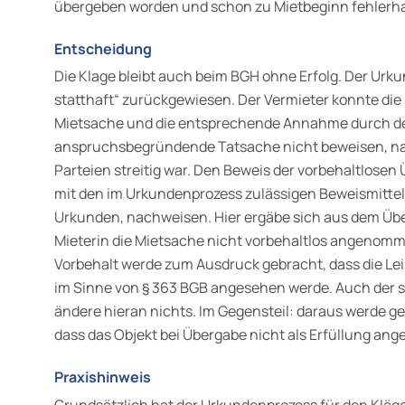
übergeben worden und schon zu Mietbeginn fehlerh
Entscheidung
Die Klage bleibt auch beim BGH ohne Erfolg. Der Urk
statthaft“ zurückgewiesen. Der Vermieter konnte die
Mietsache und die entsprechende Annahme durch de
anspruchsbegründende Tatsache nicht beweisen, n
Parteien streitig war. Den Beweis der vorbehaltlose
mit den im Urkundenprozess zulässigen Beweismitteln
Urkunden, nachweisen. Hier ergäbe sich aus dem Übe
Mieterin die Mietsache nicht vorbehaltlos angenom
Vorbehalt werde zum Ausdruck gebracht, dass die Lei
im Sinne von § 363 BGB angesehen werde. Auch der 
ändere hieran nichts. Im Gegensteil: daraus werde g
dass das Objekt bei Übergabe nicht als Erfüllung a
Praxishinweis
Grundsätzlich hat der Urkundenprozess für den Kläge