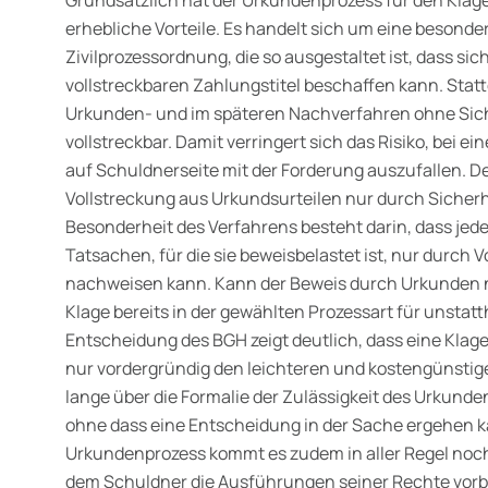
erhebliche Vorteile. Es handelt sich um eine besonde
Zivilprozessordnung, die so ausgestaltet ist, dass si
vollstreckbaren Zahlungstitel beschaffen kann. Statt
Urkunden- und im späteren Nachverfahren ohne Siche
vollstreckbar. Damit verringert sich das Risiko, bei
auf Schuldnerseite mit der Forderung auszufallen. D
Vollstreckung aus Urkundsurteilen nur durch Sicher
Besonderheit des Verfahrens besteht darin, dass jede
Tatsachen, für die sie beweisbelastet ist, nur durch
nachweisen kann. Kann der Beweis durch Urkunden ni
Klage bereits in der gewählten Prozessart für unstatt
Entscheidung des BGH zeigt deutlich, dass eine Klag
nur vordergründig den leichteren und kostengünstig
lange über die Formalie der Zulässigkeit des Urkunde
ohne dass eine Entscheidung in der Sache ergehen
Urkundenprozess kommt es zudem in aller Regel no
dem Schuldner die Ausführungen seiner Rechte vorb