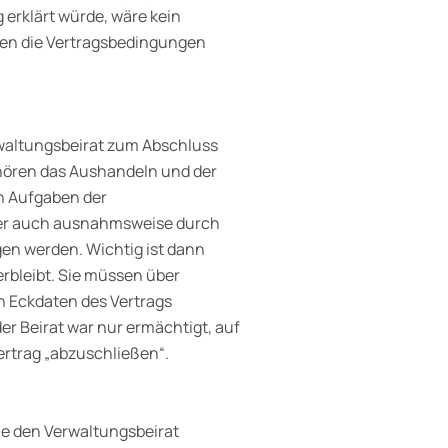
 erklärt würde, wäre kein
ten die Vertragsbedingungen
rwaltungsbeirat zum Abschluss
hören das Aushandeln und der
n Aufgaben der
er auch ausnahmsweise durch
en werden. Wichtig ist dann
rbleibt. Sie müssen über
n Eckdaten des Vertrags
er Beirat war nur ermächtigt, auf
ertrag „abzuschließen“.
ie den Verwaltungsbeirat