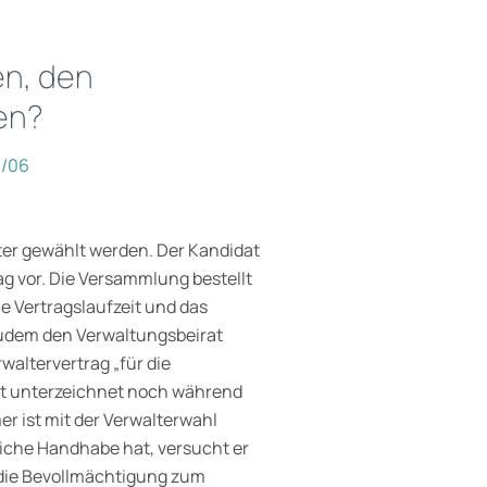
n
en, den
en?
1/06
ter gewählt werden. Der Kandidat
g vor. Die Versammlung bestellt
e Vertragslaufzeit und das
udem den Verwaltungsbeirat
altervertrag „für die
at unterzeichnet noch während
r ist mit der Verwalterwahl
liche Handhabe hat, versucht er
r die Bevollmächtigung zum