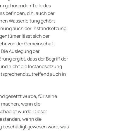
m gehörenden Teile des
s befinden, d.h. auch der
enen Wasserleitung gehört
rdnung auch der Instandsetzung
gentümer lässt sich der
mehr von der Gemeinschaft
 Die Auslegung der
rung ergibt, dass der Begriff der
und nicht die Instandsetzung
ntsprechend zutreffend auch in
nd gesetzt wurde, für seine
nd machen, wenn die
chädigt wurde. Dieser
estanden, wenn die
 beschädigt gewesen wäre, was