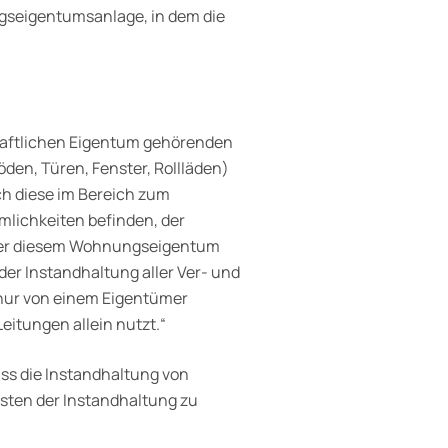
seigentumsanlage, in dem die
haftlichen Eigentum gehörenden
den, Türen, Fenster, Rollläden)
ich diese im Bereich zum
lichkeiten befinden, der
über diesem Wohnungseigentum
der Instandhaltung aller Ver- und
 nur von einem Eigentümer
Leitungen allein nutzt.“
ass die Instandhaltung von
osten der Instandhaltung zu