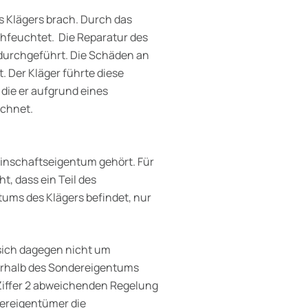
s Klägers brach. Durch das
hfeuchtet. Die Reparatur des
durchgeführt. Die Schäden an
. Der Kläger führte diese
 die er aufgrund eines
chnet.
inschaftseigentum gehört. Für
t, dass ein Teil des
tums des Klägers befindet, nur
sich dagegen nicht um
rhalb des Sondereigentums
 Ziffer 2 abweichenden Regelung
dereigentümer die