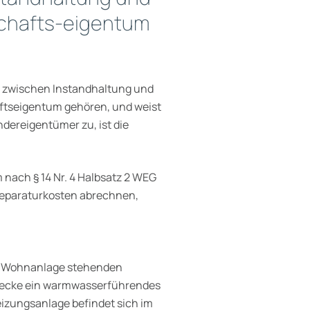
chafts-eigentum
h zwischen Instandhaltung und
ftseigentum gehören, und weist
ndereigentümer zu, ist die
nach § 14 Nr. 4 Halbsatz 2 WEG
r Reparaturkosten abrechnen,
er Wohnanlage stehenden
ndecke ein warmwasserführendes
izungsanlage befindet sich im