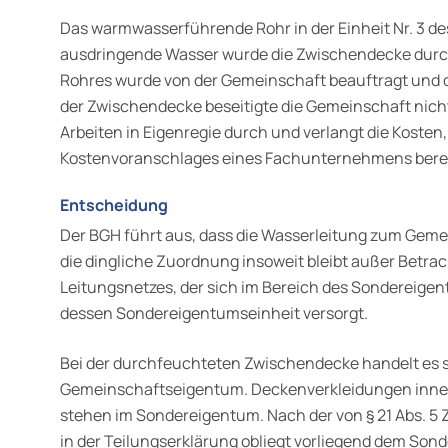
Das warmwasserführende Rohr in der Einheit Nr. 3 de
ausdringende Wasser wurde die Zwischendecke durc
Rohres wurde von der Gemeinschaft beauftragt und 
der Zwischendecke beseitigte die Gemeinschaft nicht
Arbeiten in Eigenregie durch und verlangt die Kosten,
Kostenvoranschlages eines Fachunternehmens bere
Entscheidung
Der BGH führt aus, dass die Wasserleitung zum Geme
die dingliche Zuordnung insoweit bleibt außer Betrach
Leitungsnetzes, der sich im Bereich des Sondereigen
dessen Sondereigentumseinheit versorgt.
Bei der durchfeuchteten Zwischendecke handelt es 
Gemeinschaftseigentum. Deckenverkleidungen inne
stehen im Sondereigentum. Nach der von § 21 Abs. 5
in der Teilungserklärung obliegt vorliegend dem Son