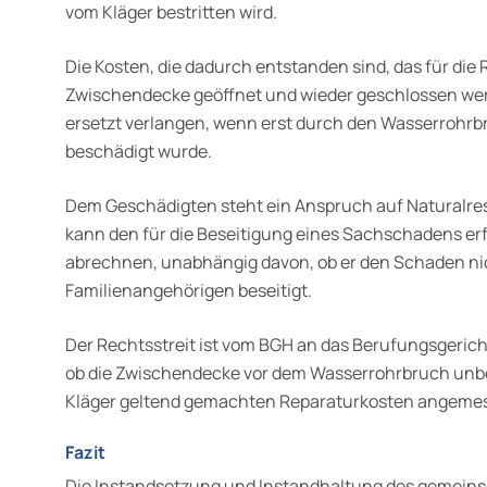
vom Kläger bestritten wird.
Die Kosten, die dadurch entstanden sind, das für die 
Zwischendecke geöffnet und wieder geschlossen wer
ersetzt verlangen, wenn erst durch den Wasserrohr
beschädigt wurde.
Dem Geschädigten steht ein Anspruch auf Naturalrest
kann den für die Beseitigung eines Sachschadens erf
abrechnen, unabhängig davon, ob er den Schaden nich
Familienangehörigen beseitigt.
Der Rechtsstreit ist vom BGH an das Berufungsgeric
ob die Zwischendecke vor dem Wasserrohrbruch unbe
Kläger geltend gemachten Reparaturkosten angeme
Fazit
Die Instandsetzung und Instandhaltung des gemeins