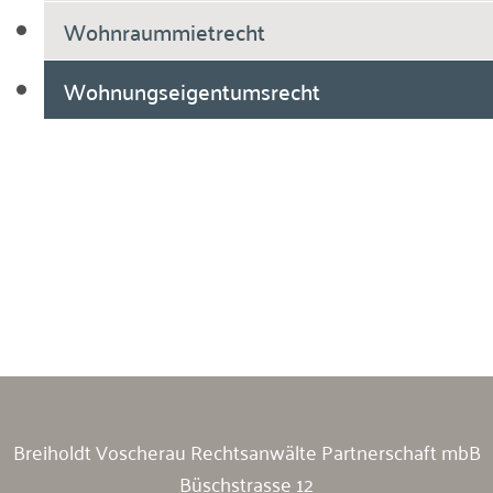
Wohnraummietrecht
Wohnungseigentumsrecht
Breiholdt Voscherau Immobilienanwälte
Breiholdt Voscherau Rechtsanwälte Partnerschaft mbB
Büschstrasse 12