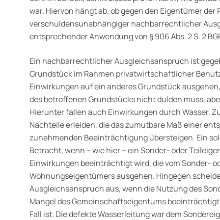
war. Hiervon hängt ab, ob gegen den Eigentümer der P
verschuldensunabhängiger nach­barrechtlicher Aus
entsprechender Anwendung von § 906 Abs. 2 S. 2 BG
Ein nachbarrechtlicher Ausgleichsanspruch ist geg
Grundstück im Rahmen privatwirtschaftlicher Benut
Einwirkungen auf ein anderes Grund­stück ausgehen, 
des betroffenen Grundstücks nicht dulden muss, abe
Hierunter fallen auch Einwirkungen durch Wasser. 
Nachteile erleiden, die das zumutbare Maß einer ent
zunehmenden Beeinträchtigung übersteigen. Ein so
Betracht, wenn – wie hier – ein Sonder- oder Teileig
Einwirkungen beein­trächtigt wird, die vom Sonder- 
Wohnungseigentümers aus­gehen. Hingegen scheidet
Ausgleichsanspruch aus, wenn die Nutzung des Son
Mangel des Gemeinschaftseigentums beeinträchtigt w
Fall ist. Die defekte Wasserleitung war dem Sonderei