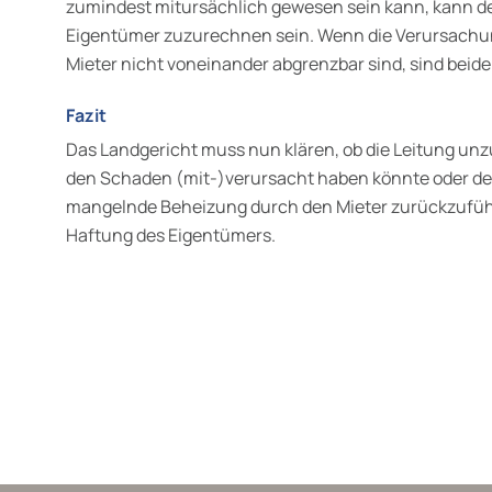
zumindest mitursächlich gewesen sein kann, kann 
Eigentümer zuzurechnen sein. Wenn die Verur­sachu
Mieter nicht voneinander abgrenzbar sind, sind beid
Fazit
Das Landgericht muss nun klären, ob die Leitung unzu
den Schaden (mit-)verursacht haben könnte oder de
mangelnde Beheizung durch den Mieter zurückzuführe
Haftung des Eigen­tümers.
wälte