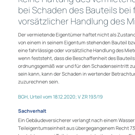
bei Schaden des Bauteils bei 
vorsätzlicher Handlung des M
Der vermietende Eigentümer haftet nicht als Zustan
von einem in seinem Eigentum stehenden Bauteil bzw.
eine fahr­lässige oder vorsätzliche Handlung des Mie
wenn feststeht, dass die Beschaffenheit des Bauteils
ordnungsgemäß war und für den Schadens­eintritt z
sein kann, kann der Schaden in wertender Betrach­
zuzurechnen sein.
BGH, Urteil vom 18.12.2020; V ZR 193/19
Sachverhalt
Ein Gebäudeversicherer verlangt nach einem Wasse
Teileigen­tumseinheit aus übergegangenem Recht 7