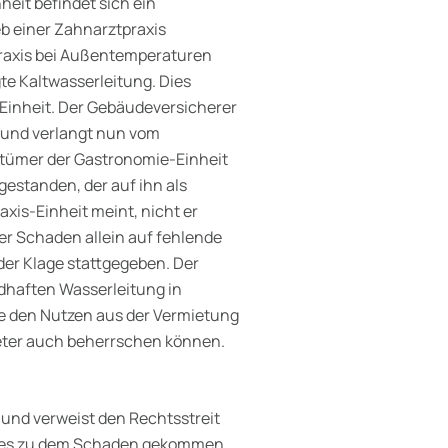
heit befindet sich ein
eb einer Zahnarztpraxis
praxis bei Außentemperaturen
te Kaltwasserleitung. Dies
Einheit. Der Gebäudeversicherer
 und verlangt nun vom
ntümer der Gastronomie-Einheit
estanden, der auf ihn als
xis-Einheit meint, nicht er
der Schaden allein auf fehlende
der Klage stattgegeben. Der
adhaften Wasserleitung in
e den Nutzen aus der Vermietung
ieter auch beherrschen können.
und verweist den Rechtsstreit
au es zu dem Schaden gekommen