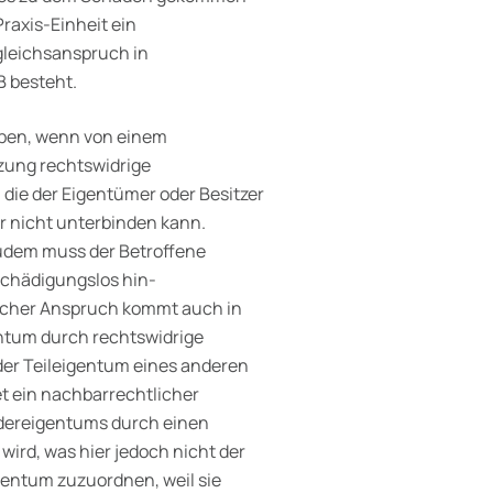
raxis-Einheit ein
gleichsanspruch in
B besteht.
eben, wenn von einem
zung rechtswidrige
die der Eigentümer oder Besitzer
r nicht unterbinden kann.
Zudem muss der Betroffene
schädigungslos hin­
lcher Anspruch kommt auch in
entum durch rechtswidrige
oder Teileigentum eines anderen
 ein nachbarrechtlicher
dereigentums durch einen
ird, was hier jedoch nicht der
gentum zuzu­ordnen, weil sie