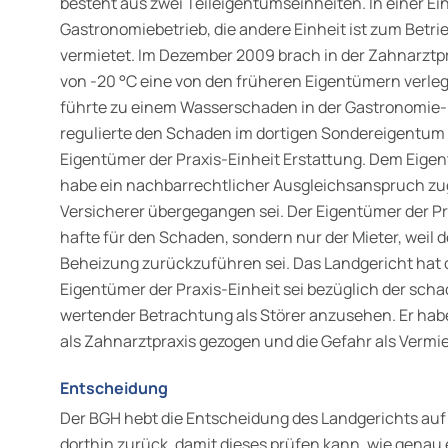
besteht aus zwei Teileigentumseinheiten. In einer Ein
Gastronomiebetrieb, die andere Ein­heit ist zum Betri
vermietet. Im Dezember 2009 brach in der Zahn­arzt
von -20 °C eine von den früheren Eigentümern verleg
führte zu einem Wasserschaden in der Gastronomie-
regulierte den Schaden im dortigen Sondereigentum
Eigentümer der Praxis-Einheit Erstattung. Dem Eige
habe ein nachbarrechtlicher Ausgleichsanspruch zug
Versicherer übergegangen sei. Der Eigentümer der Pra
hafte für den Schaden, sondern nur der Mieter, weil 
Beheizung zurückzuführen sei. Das Landgericht hat 
Eigentümer der Praxis-Einheit sei bezüglich der sch
wertender Betrachtung als Störer anzusehen. Er hab
als Zahnarztpraxis gezogen und die Gefahr als Verm
Entscheidung
Der BGH hebt die Entscheidung des Landgerichts auf 
dorthin zurück, damit dieses prüfen kann, wie gen