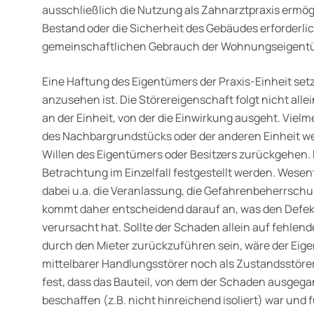
ausschließlich die Nutzung als Zahnarztpraxis ermög
Bestand oder die Sicherheit des Gebäudes erforderli
gemeinschaftlichen Gebrauch der Wohnungseigentü
Eine Haftung des Eigentümers der Praxis-Einheit setzt
anzu­sehen ist. Die Störereigenschaft folgt nicht all
an der Ein­heit, von der die Einwirkung ausgeht. Vie
des Nachbargrund­stücks oder der anderen Einheit we
Willen des Eigentümers oder Besitzers zurückgehen.
Betrachtung im Einzelfall festgestellt werden. Wese
dabei u.a. die Veranlassung, die Gefahrenbeherr­schu
kommt daher entscheidend darauf an, was den Defek
verursacht hat. Sollte der Schaden allein auf fehlen
durch den Mieter zurückzuführen sein, wäre der Eige
mittelbarer Handlungsstörer noch als Zustandsstörer
fest, dass das Bauteil, von dem der Schaden ausgeg
beschaffen (z.B. nicht hinreichend isoliert) war und 