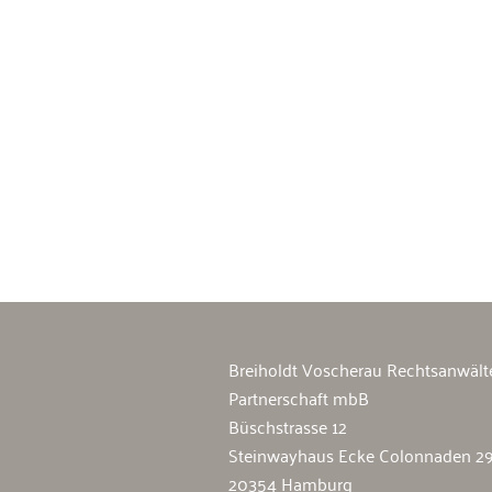
Breiholdt Voscherau Immobilienan
Breiholdt Voscherau Rechtsanwält
Partnerschaft mbB
Büschstrasse 12
Steinwayhaus Ecke Colonnaden 2
20354 Hamburg