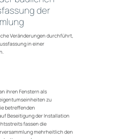
sfassung der
mlung
iche Veränderungen durch­führt,
ussfassung in einer
n.
n ihren Fenstern als
eigentumseinheiten zu
ie betreffenden
 Beseitigung der Installation
sstreits fassen die
versammlung mehrheitlich den