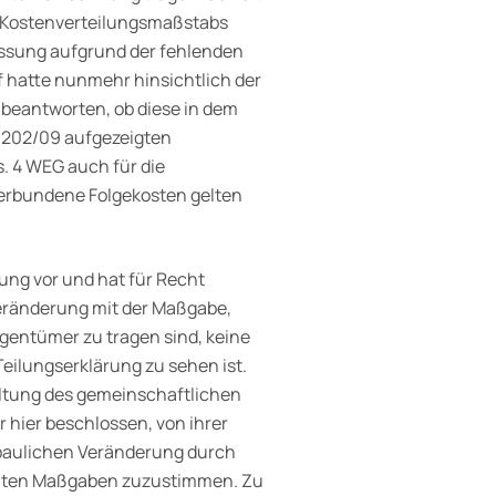
s Kostenverteilungsmaßstabs
assung auf­grund der fehlenden
hatte nunmehr hin­sichtlich der
beantworten, ob diese in dem
 202/09 aufgezeigten
. 4 WEG auch für die
erbundene Folgekosten gelten
ng vor und hat für Recht
eränderung mit der Maßgabe,
gentümer zu tragen sind, keine
eilungserklärung zu sehen ist.
altung des gemeinschaftlichen
hier beschlossen, von ihrer
baulichen Veränderung durch
mten Maß­gaben zuzustimmen. Zu