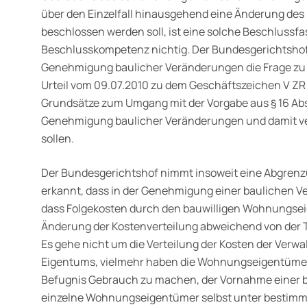
über den Einzelfall hinausgehend eine Änderung de
beschlossen werden soll, ist eine solche Beschlussf
Beschlusskompetenz nichtig. Der Bundesgerichtshof 
Genehmigung baulicher Veränderungen die Frage zu 
Urteil vom 09.07.2010 zu dem Geschäftszeichen V ZR
Grundsätze zum Umgang mit der Vorgabe aus § 16 Abs
Genehmigung baulicher Ver­änderungen und damit v
sollen.
Der Bundesgerichtshof nimmt insoweit eine Abgrenzu
erkannt, dass in der Genehmigung einer baulichen V
dass Folgekosten durch den bauwilligen Wohnungsei
Änderung der Kostenverteilung abweichend von der T
Es gehe nicht um die Verteilung der Kosten der Verw
Eigentums, vielmehr haben die Wohnungs­eigentümer 
Befugnis Gebrauch zu machen, der Vornahme einer 
einzelne Wohnungseigentümer selbst unter bestim