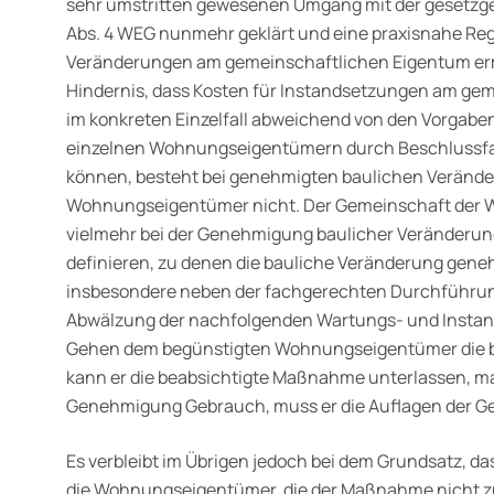
sehr umstritten gewesenen Umgang mit der gesetzge
Abs. 4 WEG nunmehr geklärt und eine praxisnahe Reg
Veränderungen am gemeinschaft­lichen Eigentum erm
Hindernis, dass Kosten für Instandset­zungen am ge
im konkreten Einzelfall abweichend von den Vorgabe
einzelnen Wohnungseigentümern durch Beschlussfa
können, besteht bei genehmigten baulichen Verände
Wohnungseigentümer nicht. Der Gemeinschaft der 
vielmehr bei der Genehmigung baulicher Veränderunge
definieren, zu denen die bauliche Veränderung geneh
insbesondere neben der fachgerechten Durchführu
Abwälzung der nachfolgenden Wartungs- und Insta
Gehen dem begünstigten Wohnungseigentümer die b
kann er die beabsichtigte Maßnahme unterlassen, ma
Genehmigung Gebrauch, muss er die Auflagen der G
Es verbleibt im Übrigen jedoch bei dem Grundsatz, da
die Wohnungseigentümer, die der Maßnahme nicht zu