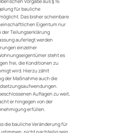
berischen Vorgabe aus § 16
elung für bauliche
öglicht. Das bisher scheinbare
meinschaftlichen Eigentum nur
n der Teilungserklärung
ssung auferlegt werden
rungen einzelner
Wohnungseigentümer steht es
n frei, die Konditionen zu
migt wird. Hierzu zählt
ng der Maßnahme auch die
nd­setzungsaufwendungen.
eschlossenen Auflagen zu weit,
cht er hingegen von der
enehmigung erfüllen.
ss die bauliche Veränderung für
stimmen, nicht nachteilig sein