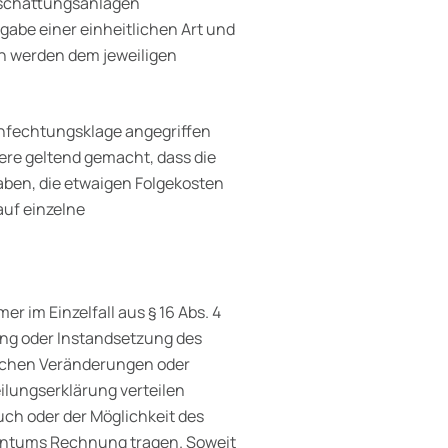
erschattungsanlagen
abe einer einheitlichen Art und
en werden dem jeweiligen
nfechtungsklage angegriffen
e geltend gemacht, dass die
en, die etwaigen Folgekosten
auf einzelne
r im Einzelfall aus § 16 Abs. 4
g oder Instandsetzung des
ichen Veränderungen oder
lungserklärung verteilen
h oder der Möglichkeit des
entums Rechnung tragen. Soweit