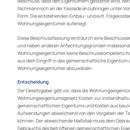
Beschluss, dass den Eigentümern gestattet wird, V
fachmännisch an der Fassade anzubringen unter Vorg
Form. Die entstehenden Ein­bau- und evtl. Folgekost
Wohnungseigentümer auferlegt.
Diese Beschlussfassung wird durch eine Beschlussa
und neben anderen Anfechtungsgründen insbesonder
Wohnungseigentümer keine Beschlusskompetenz hab
aus dem Eingriff in das gemein­schaftliche Eigentum 
Wohnungseigentümer abzuwälzen.
Entscheidung
Der Gesetzgeber gibt vor, dass die Wohnungseigentüme
Wohnungseigentumsgesetz Kosten zur Instandhaltun
gemein­schaftlichen Eigentums und Kosten aus baul
Aufwendungen abwei­chend von den Vorgaben der Tei
können. Der abweichende Maßstab muss dem Gebrauc
Gebrauchs des betroffenen gemeinschaftlichen Eig