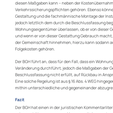
diesen Maßgaben kann – neben der Kostenübernahm
Verkehrssicherungspflichten gehören. Ebenso könn
Gestaltung und die fachmännische Montage der Instal
jedoch letztlich dem durch die Beschlussfassung be
Wohnungseigentümer über­lassen, ob er von dieser 
und wenn er von dieser Gestattung Gebrauch macht,
der Gemeinschaft hinnehmen, hierzu kann sodann a
Folgekosten gehören.
Der BGH führt an, dass für den Fall, dass ein Wohnun
Verände­rung durchführt, jedoch die Maßgaben der 
Beschlussfassung nicht er­füllt, auf Rückbau in A
Eine solche Regelung ist aus § 16 Abs. 4 WEG hingege
mithin unterschiedliche und gegeneinander abzugre
Fazit
Der BGH hat einen in der juristischen Kommentarlite