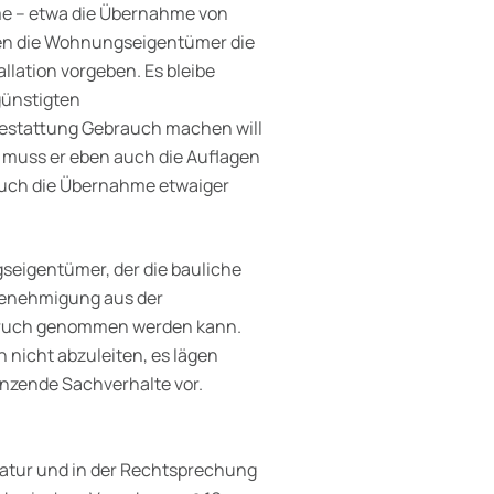
e – etwa die Übernahme von
en die Wohnungseigen­tümer die
lation vorgeben. Es bleibe
günstigten
Gestattung Gebrauch machen will
 muss er eben auch die Auflagen
uch die Übernahme etwaiger
gseigentümer, der die bauliche
Genehmigung aus der
nspruch genommen werden kann.
n nicht abzuleiten, es lägen
nzende Sachverhalte vor.
ratur und in der Rechtsprechung