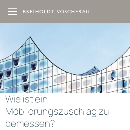
Breiholdt Voscherau Immobilienanwälte
Wie ist ein
Möblierungszuschlag zu
bemessen?