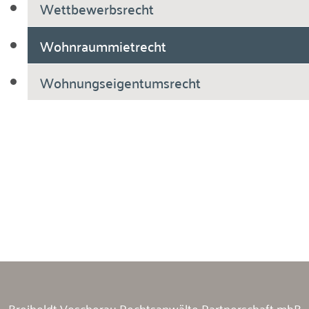
Wettbewerbsrecht
Wohnraummietrecht
Wohnungseigentumsrecht
Breiholdt Voscherau Immobilienanwälte
Breiholdt Voscherau Rechtsanwälte Partnerschaft mbB