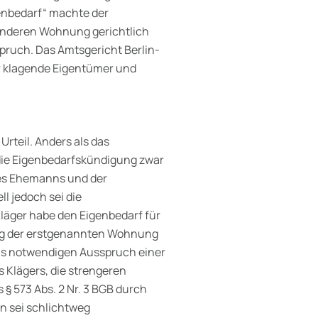
enbedarf“ machte der
anderen Wohnung gerichtlich
ruch. Das Amtsgericht Berlin-
r klagende Eigentümer und
Urteil. Anders als das
 die Eigenbedarfskündigung zwar
des Ehemanns und der
l jedoch sei die
läger habe den Eigenbedarf für
g der erstgenannten Wohnung
lls notwendigen Ausspruch einer
Klägers, die strengeren
 573 Abs. 2 Nr. 3 BGB durch
n sei schlichtweg