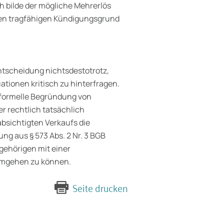
h bilde der mögliche Mehrerlös
en tragfähigen Kündigungsgrund
 Entscheidung nichtsdestotrotz,
uationen kritisch zu hinterfragen.
 formelle Begründung von
r rechtlich tatsächlich
bsichtigten Verkaufs die
g aus § 573 Abs. 2 Nr. 3 BGB
gehörigen mit einer
 umgehen zu können.
Seite drucken