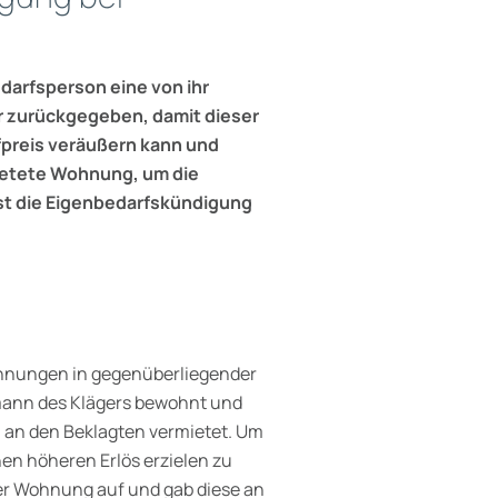
darfsperson eine von ihr
 zurückgegeben, damit dieser
preis veräußern kann und
mietete Wohnung, um die
st die Eigenbedarfskündigung
ohnungen in gegenüberliegender
ann des Klägers bewohnt und
n an den Beklagten vermietet. Um
en höheren Erlös erzielen zu
er Wohnung auf und gab diese an