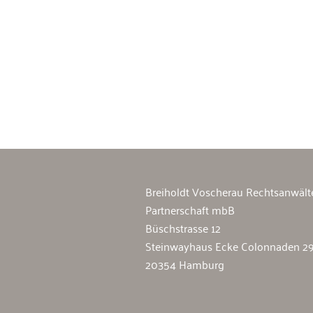
Breiholdt Voscherau Immobilienan
Breiholdt Voscherau Rechtsanwält
Partnerschaft mbB
Büschstrasse 12
Steinwayhaus Ecke Colonnaden 2
20354 Hamburg