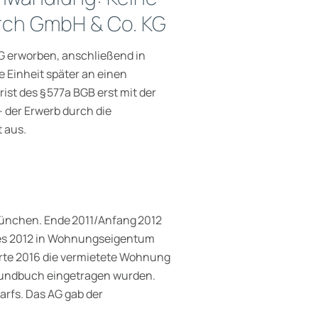
rch GmbH & Co. KG
G erworben, anschließend in
Einheit später an einen
ist des § 577a BGB erst mit der
der Erwerb durch die
t aus.
München. Ende 2011/Anfang 2012
e es 2012 in Wohnungseigentum
rte 2016 die vermietete Wohnung
Grundbuch eingetragen wurden.
rfs. Das AG gab der