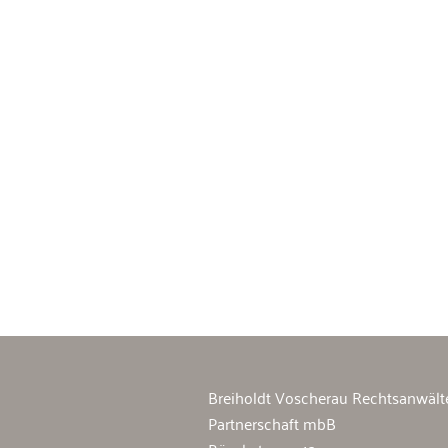
Breiholdt Voscherau Immobilienan
Breiholdt Voscherau Rechtsanwält
Partnerschaft mbB