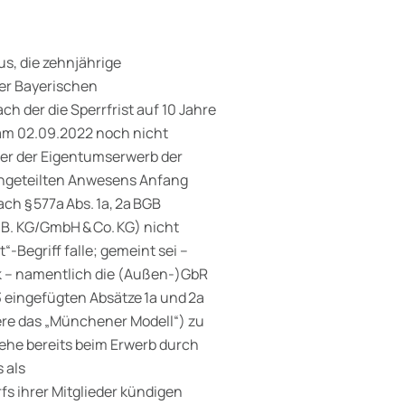
us, die zehnjährige
 der Bayerischen
 der die Sperrfrist auf 10 Jahre
 am 02.09.2022 noch nicht
ier der Eigentumserwerb der
ungeteilten Anwesens Anfang
ch § 577a Abs. 1a, 2a BGB
.B. KG/GmbH & Co. KG) nicht
-Begriff falle; gemeint sei –
 – namentlich die (Außen‑)GbR
 eingefügten Absätze 1a und 2a
re das „Münchener Modell“) zu
ehe bereits beim Erwerb durch
 als
s ihrer Mitglieder kündigen