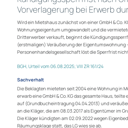
Vorverlagerung bei Erwerb du
Wird ein Mietshaus zunächst von einer GmbH & Co. K
Wohnungseigentum umgewandelt und die vermietete 
Dritterwerber verkauft, beginnt die Kündigungssperrfr
(erstmaligen) Veräußerung der Eigentumswohnung – 
Personenhandelsgesellschaft löst die Sperrfrist nich
BGH, Urteil vom 06.08.2025; VIII ZR 161/24
Sachverhalt
Die Beklagten mieteten seit 2004 eine Wohnung in 
erwarb eine GmbH & Co. KG das gesamte Haus, teilt
auf (Grundbucheintragung 04.04.2013) und veräuße
an die Kläger, die am 08.03.2017 als Eigentümer im 
Die Kläger kündigten am 02.09.2022 wegen Eigenbeda
Räumungsklage statt, das LG wies sie ab.