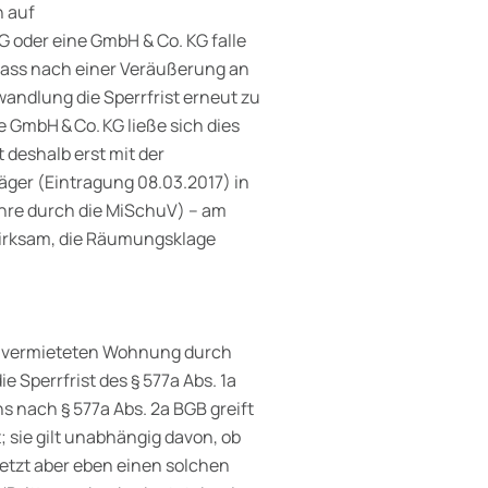
h auf
 oder eine GmbH & Co. KG falle
 dass nach einer Veräußerung an
ndlung die Sperrfrist erneut zu
 GmbH & Co. KG ließe sich dies
t deshalb erst mit der
er (Eintragung 08.03.2017) in
ahre durch die MiSchuV) – am
wirksam, die Räumungsklage
ner vermieteten Wohnung durch
 Sperrfrist des § 577a Abs. 1a
s nach § 577a Abs. 2a BGB greift
 sie gilt unabhängig davon, ob
etzt aber eben einen solchen