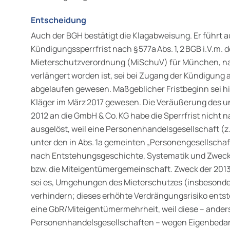
Entscheidung
Auch der BGH bestätigt die Klagabweisung. Er führt a
Kündigungssperrfrist nach § 577a Abs. 1, 2 BGB i.V.m.
Mieterschutzverordnung (MiSchuV) für München, nach
verlängert worden ist, sei bei Zugang der Kündigung
abgelaufen gewesen. Maßgeblicher Fristbeginn sei h
Kläger im März 2017 gewesen. Die Veräußerung des 
2012 an die GmbH & Co. KG habe die Sperrfrist nicht na
ausgelöst, weil eine Personenhandelsgesellschaft (z
unter den in Abs. 1a gemeinten „Personengesellschaft“
nach Entstehungsgeschichte, Systematik und Zweck
bzw. die Miteigentümergemeinschaft. Zweck der 2013
sei es, Umgehungen des Mieterschutzes (insbesonde
verhindern; dieses erhöhte Verdrängungsrisiko entst
eine GbR/Miteigentümermehrheit, weil diese – anders
Personenhandelsgesellschaften – wegen Eigenbedarf