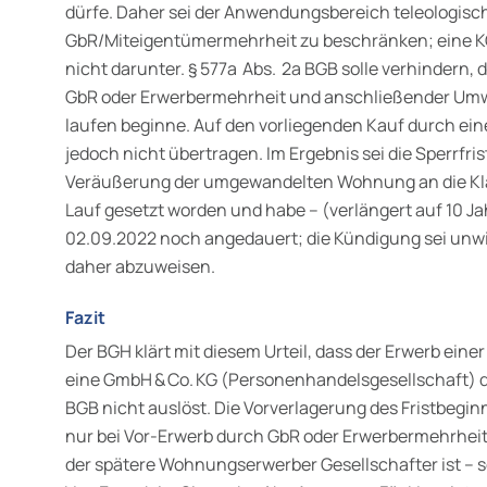
dürfe. Daher sei der Anwendungsbereich teleologisc
GbR/Miteigentümermehrheit zu beschränken; eine KG
nicht darunter. § 577a Abs. 2a BGB solle verhindern,
GbR oder Erwerbermehrheit und anschließender Umwa
laufen beginne. Auf den vorliegenden Kauf durch eine
jedoch nicht übertragen. Im Ergebnis sei die Sperrfris
Veräußerung der umgewandelten Wohnung an die Kläg
Lauf gesetzt worden und habe – (verlängert auf 10 J
02.09.2022 noch angedauert; die Kündigung sei un
daher abzuweisen.
Fazit
Der BGH klärt mit diesem Urteil, dass der Erwerb ei
eine GmbH & Co. KG (Personenhandelsgesellschaft) die
BGB nicht auslöst. Die Vorverlagerung des Fristbeginn
nur bei Vor‑Erwerb durch GbR oder Erwerbermehrheit;
der spätere Wohnungserwerber Gesellschafter ist – s