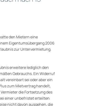
hatte den Mietern eine
 einem Eigentumsübergang 2006
Erlaubnis zur Untervermietung.
ubnis erweitere lediglich den
emäßen Gebrauchs. Ein Widerruf
t vereinbart sei oder aber ein
 Plus zum Mietvertrag handelt,
 Vermieter die Fortsetzung des
i einer unbefristet erteilten
eise nicht davon ausgehen, die