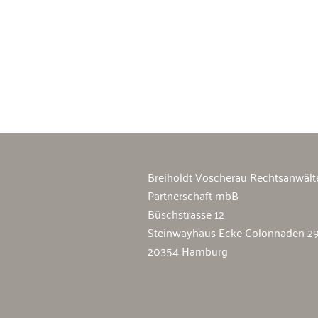
Breiholdt Voscherau Immobilienan
Breiholdt Voscherau Rechtsanwält
Partnerschaft mbB
Büschstrasse 12
Steinwayhaus Ecke Colonnaden 2
20354 Hamburg