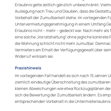
Erlaubnis gelte zeitlich gänzlich unbeschränkt. Viel
Auslegung nach Treu und Glauben, dass die Gestatt
Vorbehalt der Zumutbarkeit stehe. Im vorliegenden Fa
Untervermietungsgenehmigung in einem Umfang Geb
Erlaubnis nicht – mehr – gedeckt war. Nach mehr als
eine solche „Vorratshaltung“ ohne jegliche konkrete
die Wohnung schlicht nicht mehr zumutbar. Demnach
Vermieters am Erhalt der Verfügungsgewalt über se
Widerruf wirksam sei.
Praxishinweis
Im vorliegenden Fall handelt es sich nach 15 Jahren
ziemlich eindeutige Überschreitung des zumutbare
kleinen Abweichungen wie etwa Rückzugsplänen der 
sich die Bewertung der Zumutbarkeit ändern. Es empfi
entsprechenden Vorbehalt in die Untermieterlaubni