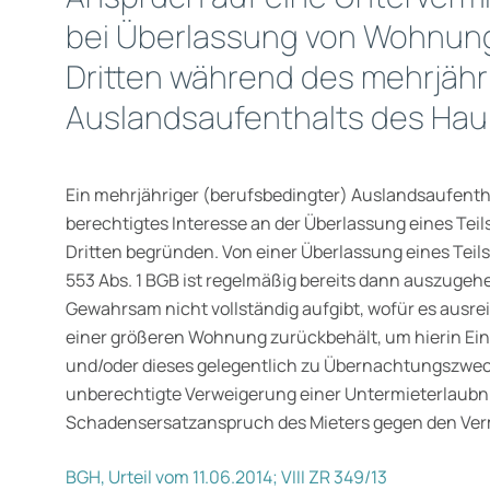
bei Überlassung von Wohnung
Dritten während des mehrjähr
Auslandsaufenthalts des Hau
Ein mehrjähriger (berufsbedingter) Auslandsaufentha
berechtigtes Interesse an der Überlassung eines Te
Dritten begründen. Von einer Überlassung eines Tei
553 Abs. 1 BGB ist regelmäßig bereits dann auszugeh
Gewahrsam nicht vollständig aufgibt, wofür es ausre
einer größeren Wohnung zurückbehält, um hierin Ei
und/oder dieses gelegentlich zu Übernachtungszwec
unberechtigte Verweigerung einer Untermieterlaubni
Schadensersatzanspruch des Mieters gegen den Verm
BGH, Urteil vom 11.06.2014; VIII ZR 349/13