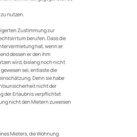
zu nutzen.
weigerten Zustimmung zur
chtsirrtum berufen. Dass die
ntervermietung hat, wenn er
rend dessen er den ihm
zen wird, bislang noch nicht
gewesen sei, entlaste die
hleinschätzung. Denn sie habe
htsunsicherheit nicht der
g der Erlaubnis verpflichtet
zung nicht den Mietern zuweisen
 eines Mieters, die Wohnung