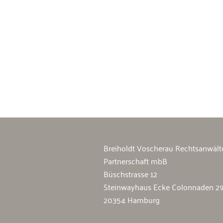
Breiholdt Voscherau Immobilienan
Breiholdt Voscherau Rechtsanwält
Partnerschaft mbB
Büschstrasse 12
Steinwayhaus Ecke Colonnaden 2
20354 Hamburg