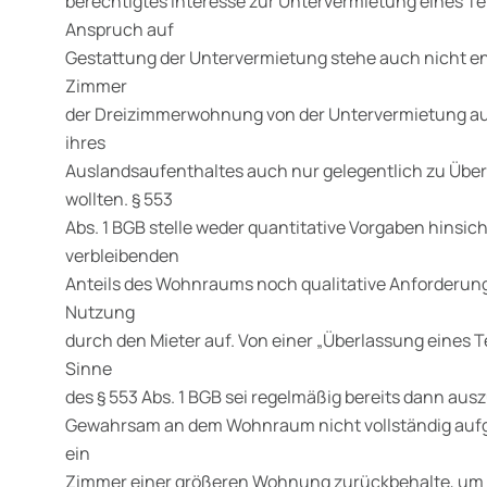
berechtigtes Interesse zur Untervermietung eines T
Anspruch auf
Gestattung der Untervermietung stehe auch nicht ent
Zimmer
der Dreizimmerwohnung von der Untervermietung 
ihres
Auslandsaufenthaltes auch nur gelegentlich zu Üb
wollten. § 553
Abs. 1 BGB stelle weder quantitative Vorgaben hinsich
verbleibenden
Anteils des Wohnraums noch qualitative Anforderung
Nutzung
durch den Mieter auf. Von einer „Überlassung eines T
Sinne
des § 553 Abs. 1 BGB sei regelmäßig bereits dann au
Gewahrsam an dem Wohnraum nicht vollständig aufge
ein
Zimmer einer größeren Wohnung zurückbehalte, um 