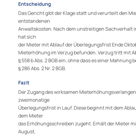
Entscheidung
Das Gericht gibt der Klage statt und verurteilt den M
entstandenen
Anwaltskosten. Nach dem unstreitigen Sachverhalt im
hat sich
der Mieter mit Ablauf der Überlegungsfrist Ende Okt
Mieterhöhung im Verzug befunden. Verzug tritt mit A
§ 558 b Abs. 2 BGB ein, ohne dass es einer Mahnung be
§ 286 Abs. 2 Nr. 2 BGB.
Fazit
Der Zugang des wirksamen Mieterhöhungsverlangens 
zweimonatige
Überlegungsfrist in Lauf. Diese beginnt mit dem Abla
dem Mieter
das Erhöhungsschreiben zugeht. Erhält der Mieter m
August,