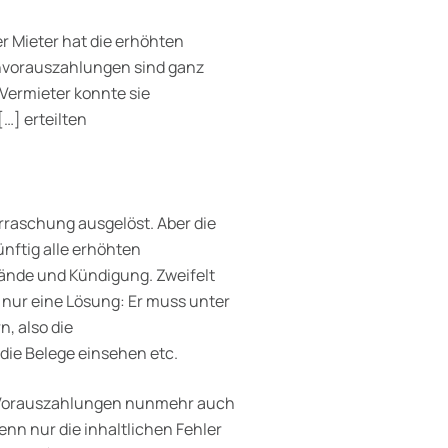
r Mieter hat die erhöhten
nvorauszahlungen sind ganz
Vermieter konnte sie
…] erteilten
rraschung ausgelöst. Aber die
nftig alle erhöhten
tände und Kündigung. Zweifelt
m nur eine Lösung: Er muss unter
, also die
die Belege einsehen etc.
ie Vorauszahlungen nunmehr auch
n nur die inhaltlichen Fehler