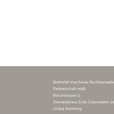
Breiholdt Voscherau Immobilienan
Breiholdt Voscherau Rechtsanwält
Partnerschaft mbB
Büschstrasse 12
Steinwayhaus Ecke Colonnaden 2
20354 Hamburg