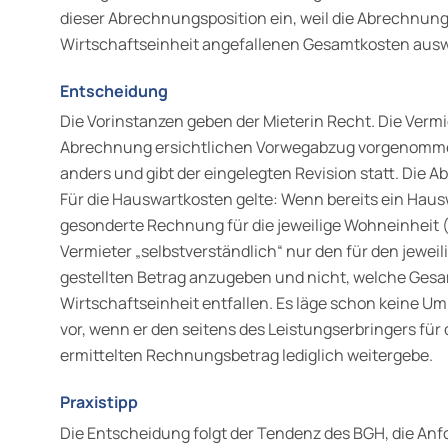
dieser Abrechnungsposition ein, weil die Abrechnung
Wirtschaftseinheit angefallenen Gesamtkosten ausw
Entscheidung
Die Vorinstanzen geben der Mieterin Recht. Die Vermi
Abrechnung ersichtlichen Vorwegabzug vorgenommen
anders und gibt der eingelegten Revision statt. Die 
Für die Hauswartkosten gelte: Wenn bereits ein Ha
gesonderte Rechnung für die jeweilige Wohneinheit (
Vermieter „selbstverständlich“ nur den für den jewei
gestellten Betrag anzugeben und nicht, welche Ges
Wirtschaftseinheit entfallen. Es läge schon keine 
vor, wenn er den seitens des Leistungserbringers für
ermittelten Rechnungsbetrag lediglich weitergebe.
Praxistipp
Die Entscheidung folgt der Tendenz des BGH, die Anf