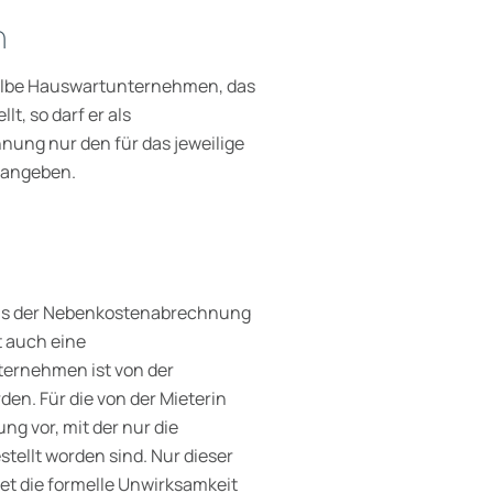
n
selbe Hauswartunternehmen, das
t, so darf er als
nung nur den für das jeweilige
 angeben.
aus der Nebenkostenabrechnung
t auch eine
ternehmen ist von der
en. Für die von der Mieterin
g vor, mit der nur die
tellt worden sind. Nur dieser
et die formelle Unwirksamkeit