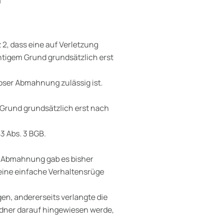
2, dass eine auf Verletzung
htigem Grund grundsätzlich erst
loser Abmahnung zulässig ist.
 Grund grundsätzlich erst nach
3 Abs. 3 BGB.
e Abmahnung gab es bisher
 eine einfache Verhaltensrüge
n, andererseits verlangte die
dner darauf hingewiesen werde,