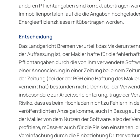
anderen Pflichtangaben sind korrekt übertragen wor
Immobilienportalen, auf die die Angaben hochgeladen 
Energieeffizienzklasse mitübertragen worden.
Entscheidung
Das Landgericht Bremen verurteilt das Makleruntern
der Auffassung ist, der Makler hafte für die fehlerha
Pflichtangaben durch die von ihm verwendete Softwar
einer Annoncierung in einer Zeitung bei einem Zeit
der Zeitung (bei der der BGH eine Haftung des Makler
verneint hat) bestünden nicht. Denn bei der Verwend
insbesondere zur Arbeitserleichterung, trage der Ve
Risiko, dass es beim Hochladen nicht zu Fehlern in de
veröffentlichten Anzeige komme, auch in Bezug auf 
der Makler von dem Nutzen der Software, also der Ver
profitiere, müsse er auch für die Risiken einstehen, d
Vereinfachung durch die Einbeziehung Dritter verbu