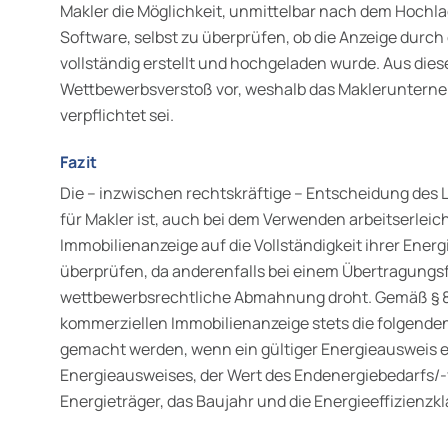
Makler die Möglichkeit, unmittelbar nach dem Hochla
Software, selbst zu überprüfen, ob die Anzeige durch 
vollständig erstellt und hochgeladen wurde. Aus dies
Wettbewerbsverstoß vor, weshalb das Makleruntern
verpflichtet sei.
Fazit
Die – inzwischen rechtskräftige – Entscheidung des L
für Makler ist, auch bei dem Verwenden arbeitserleic
Immobilienanzeige auf die Vollständigkeit ihrer Ener
überprüfen, da anderenfalls bei einem Übertragungsf
wettbewerbsrechtliche Abmahnung droht. Gemäß § 8
kommerziellen Immobilienanzeige stets die folgende
gemacht werden, wenn ein gültiger Energieausweis exi
Energieausweises, der Wert des Endenergiebedarfs/-
Energieträger, das Baujahr und die Energieeffizienzkl