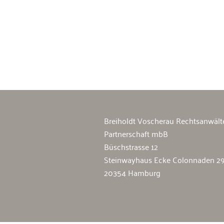
Breiholdt Voscherau Immobilienan
Breiholdt Voscherau Rechtsanwält
Partnerschaft mbB
Büschstrasse 12
Steinwayhaus Ecke Colonnaden 2
20354 Hamburg