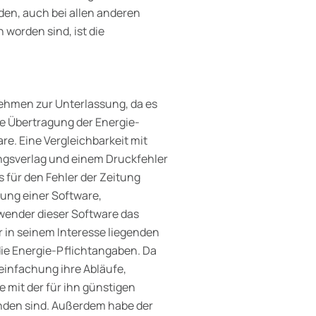
den, auch bei allen anderen
worden sind, ist die
ehmen zur Unterlassung, da es
fte Übertragung der Energie-
e. Eine Vergleichbarkeit mit
ungsverlag und einem Druckfehler
s für den Fehler der Zeitung
ung einer Software,
rwender dieser Software das
r in seinem Interesse liegenden
die Energie-Pflichtangaben. Da
einfachung ihre Abläufe,
ie mit der für ihn günstigen
nden sind. Außerdem habe der