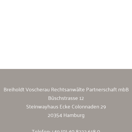
Breiholdt Voscherau Immobilienanwälte
Breiholdt Voscherau Rechtsanwälte Partnerschaft mbB
Büschstrasse 12
Steinwayhaus Ecke Colonnaden 29
20354 Hamburg
Telefon:
+49 (0) 40 8222 618 0