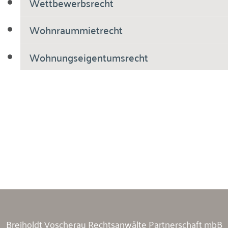
Wettbewerbsrecht
Wohnraummietrecht
Wohnungseigentumsrecht
Breiholdt Voscherau Immobilienanwälte
Breiholdt Voscherau Rechtsanwälte Partnerschaft mbB