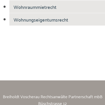
Wohnraummietrecht
Wohnungseigentumsrecht
Breiholdt Voscherau Immobilienanwälte
Breiholdt Voscherau Rechtsanwälte Partnerschaft mbB
Büschstrasse 12