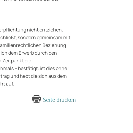
rpflichtung nicht entziehen,
bschließt, sondern gemeinsam mit
 familienrechtlichen Beziehung
ftlich dem Erwerb durch den
 Zeitpunkt die
mals – bestätigt, ist dies ohne
trag und hebt die sich aus dem
ht auf.
Seite drucken