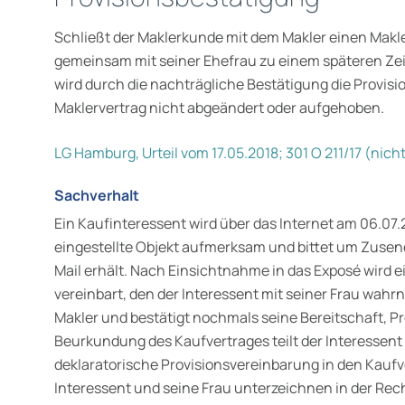
Schließt der Maklerkunde mit dem Makler einen Makle
gemeinsam mit seiner Ehefrau zu einem späteren Zei
wird durch die nachträgliche Bestätigung die Provis
Maklervertrag nicht abgeändert oder aufgehoben.
LG Hamburg, Urteil vom 17.05.2018; 301 O 211/17 (nicht
Sachverhalt
Ein Kaufinteressent wird über das Internet am 06.07
eingestellte Objekt aufmerksam und bittet um Zusend
Mail erhält. Nach Einsichtnahme in das Exposé wird 
vereinbart, den der Interessent mit seiner Frau wahr
Makler und bestätigt noch­mals seine Bereitschaft, Pr
Beurkundung des Kaufvertrages teilt der Interessent 
deklaratorische Provisionsvereinbarung in den Kau
Interessent und seine Frau unterzeichnen in der Rec