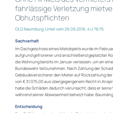
fahrlässige Verletzung mietve
Obhutspflichten
OLG Naumburg, Urteil vom 29.09.2016; 4 U 76/15
Sachverhalt
Im Dachgeschoss eines Mietobjekts wurde im Februa
aufgrund gefrorener und anschließend geplatzter Rohr
die Wohnung bereits im Januar verlassen, um an ein
Bundeswehr teilzu­nehmen. Nach Zahlung der Sch
Gebäudeversicherer den Mieter auf Rückzahlung de
von € 31.075,00 aus übergegangenem Recht in Anspru
habe die Schäden dadurch verursacht, dass er sei
während seiner Abwesenheit beheizt habe. Baumäng
Entscheidung