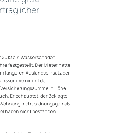
rtraglicher
r 2012 ein Wasserschaden
e festgestellt. Der Mieter hatte
em längeren Auslandseinsatz der
adenssumme nimmt der
r Versicherungssumme in Höhe
ch. Er behauptet, der Beklagte
ne Wohnung nicht ordnungsgemäß
el haben nicht bestanden.