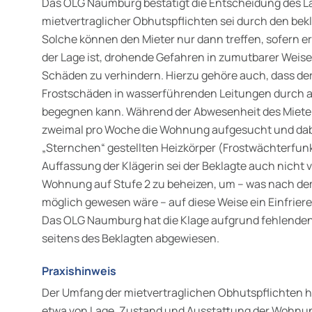
Das OLG Naumburg bestätigt die Entscheidung des La
mietver­traglicher Obhutspflichten sei durch den bekl
Solche können den Mieter nur dann treffen, sofern e
der Lage ist, drohende Gefahren in zumutbarer Weise 
Schäden zu verhindern. Hierzu gehöre auch, dass der
Frostschäden in wasserführenden Leitungen durch 
begegnen kann. Während der Abwesenheit des Miete
zweimal pro Woche die Wohnung aufgesucht und dabe
„Sternchen“ gestellten Heizkörper (Frostwächterfunkt
Auffassung der Klägerin sei der Beklagte auch nicht 
Wohnung auf Stufe 2 zu beheizen, um – was nach d
möglich gewesen wäre – auf diese Weise ein Einfrier
Das OLG Naum­burg hat die Klage aufgrund fehlenden
seitens des Beklagten abgewiesen.
Praxishinweis
Der Umfang der mietvertraglichen Obhutspflichten hän
etwa von Lage, Zustand und Ausstattung der Wohnu