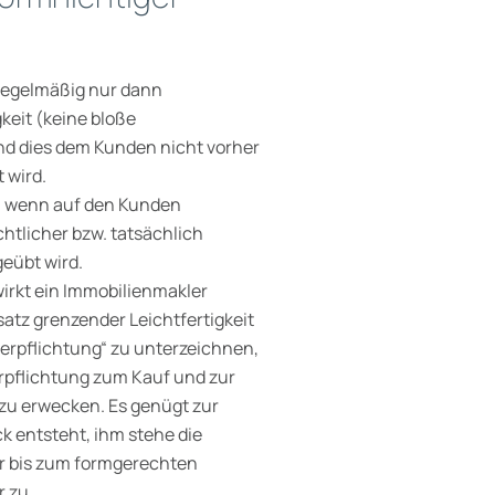
 regelmäßig nur dann
keit (keine bloße
und dies dem Kunden nicht vorher
 wird.
, wenn auf den Kunden
chtlicher bzw. tatsächlich
eübt wird.
irkt ein Immobilienmakler
atz grenzender Leichtfertigkeit
erpflichtung“ zu unterzeichnen,
rpflichtung zum Kauf und zur
zu erwecken. Es genügt zur
k ent­steht, ihm stehe die
r bis zum formge­rechten
r zu.