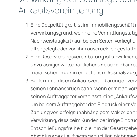
Ankaufsvereinbarung
Eine Doppeltätigkeit ist im Immobiliengeschäft
Verwirkungsgrund, wenn eine Vermittlungstätig
Nachweistätigkeit) auf beiden Seiten vorliegt 
offengelegt oder von ihm ausdrücklich gestattet
Eine Reservierungsvereinbarung ist unwirksam
unzulässiger wirt­schaftlicher und scheinbar re
moralischer Druck in erheblichem Ausmaß ausg
Bei formnichtigen Ankaufsvereinbarungen verw
seinen Lohn­anspruch dann, wenn er mit an Vors
seinen Auftraggeber veranlasst, eine „Ankaufsv
um bei dem Auftraggeber den Eindruck einer Ve
Zahlung von erfolgsunabhängigem Makler­lohn 
Verwirkung, dass beim Kunden der irrige Eindruc
Entschließungsfreiheit, die ihm der Gesetzgebe
Abschluss des Kaufvertrags zubilligt, nicht meh