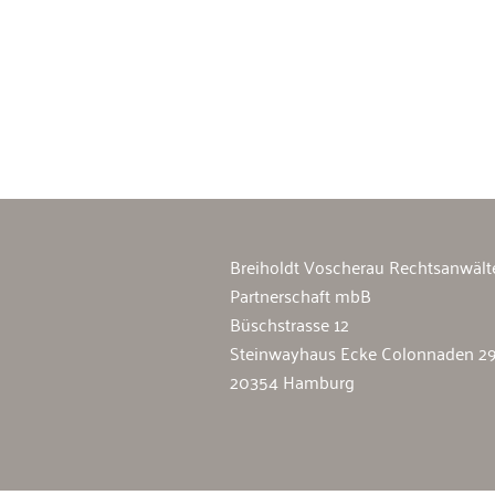
Breiholdt Voscherau Immobilienan
Breiholdt Voscherau Rechtsanwält
Partnerschaft mbB
Büschstrasse 12
Steinwayhaus Ecke Colonnaden 2
20354 Hamburg