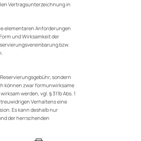
ellen Vertragsunterzeichnung in
 die elementaren Anforderungen
e Form und Wirksamkeit der
eservierungsvereinbarung bzw.
n.
r Reservierungsgebühr, sondern
ich können zwar formunwirksame
rksam werden, vgl. § 311b Abs. 1
s treuwidrigen Verhaltens eine
ision. Es kann deshalb nur
und der herrschenden