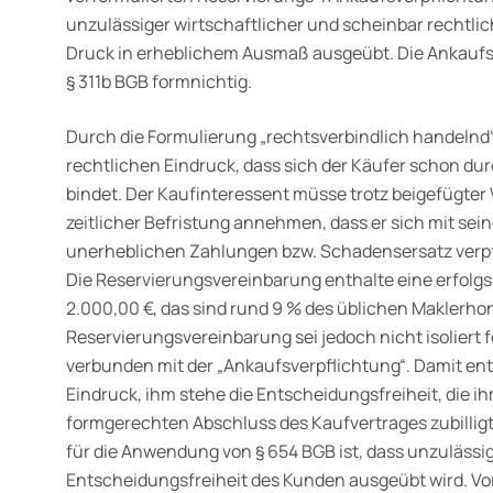
unzulässiger wirtschaftlicher und scheinbar rechtlic
Druck in erheblichem Ausmaß ausgeübt. Die Ankaufs­
§ 311b BGB formnichtig.
Durch die Formulierung „rechtsverbindlich handelnd
rechtlichen Eindruck, dass sich der Käufer schon dur
bindet. Der Kauf­interessent müsse trotz beigefügte
zeitlicher Befristung annehmen, dass er sich mit sein
unerheblichen Zahlungen bzw. Schadens­ersatz verpfl
Die Reservierungsvereinbarung enthalte eine erfol
2.000,00 €, das sind rund 9 % des üblichen Maklerhon
Reservierungsvereinbarung sei jedoch nicht isoliert f
ver­bunden mit der „Ankaufsverpflichtung“. Damit en
Eindruck, ihm stehe die Entscheidungsfreiheit, die i
formgerechten Abschluss des Kaufvertrages zubilligt
für die Anwendung von § 654 BGB ist, dass unzulässig
Entscheidungsfreiheit des Kunden ausgeübt wird. Vo