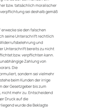
her bzw. tatsächlich moralischer
verpflichtung sei deshalb gemäß
“ erwecke sie den falschen
ch seine Unterschrift rechtlich
r Widerrufsbelehrung und
er Unterschrift bereits zu nicht
ichtet bzw. verpflichten kann.
gsunabhängige Zahlung von
orars. Die
ormuliert, sondern sei vielmehr
tstehe beim Kunden der irrige
hm der Gesetzgeber bis zum
, nicht mehr zu. Entscheidend
er Druck auf die
rliegend wurde die Beklagte