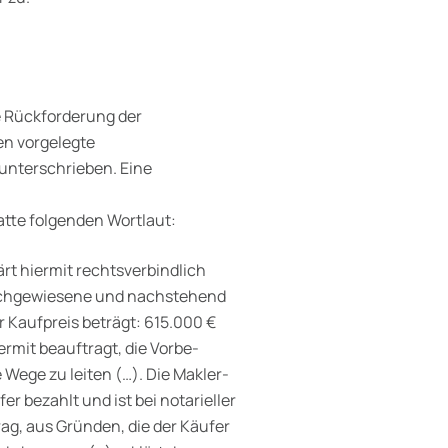
ie Rückforderung der
en vorgelegte
unterschrieben. Eine
tte folgenden Wortlaut:
ärt hiermit rechtsverbindlich
achgewiesene und nachstehend
 Kaufpreis beträgt: 615.000 €
rmit beauftragt, die Vorbe­
 Wege zu leiten (…). Die Makler­
er bezahlt und ist bei notarieller
trag, aus Gründen, die der Käufer