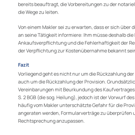
bereits beauftragt, die Vorbereitungen zu der notari
die Wege zu leiten.
Von einem Makler sei zu erwarten, dass er sich über
an seine Tätigkeit informiere: Ihm müsse deshalb di
Ankaufsverpflichtung und die Fehlerhaftigkeit der R
der Verpflichtung zur Kosten­übernahme bekannt sei
Fazit
Vorliegend geht es nicht nur um die Rückzahlung de
auch um die Rückzahlung der Provision. Grundsätzl
Vereinbarungen mit Beurkundung des Kaufvertrages wi
S. 2 BGB (die sog. Heilung), jedoch ist der Vorwurf de
häufig vom Makler unter­schätzte Gefahr für die Prov
angeraten werden, Formularverträge zu überprüfen 
Rechtsprechung anzupassen.