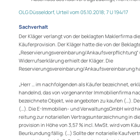
OLG Düsseldorf, Urteil vom 05.10.2018; 7 U 194/17
Sachverhalt
Der Kläger verlangt von der beklagten Maklerfirma d
Käuferprovision. Der Kläger hatte die von der Beklagt
„Reservierungsverein­barung/Ankaufsverpflichtung“ 
Widerrufserklärung erhielt der Kläger. Die
Reservierungsvereinbarung/Ankaufsvereinbarung ha
„Herr … im nachfolgenden als Käufer bezeichnet, erkl
handelnd, das von vorgenannter Immobilienfirma n
bezeichnete Objekt, wie angeboten zu kaufen (…). Der
(…). Die E-Immobilien- und VerwaltungsGmbH wird hie
reitung zur notariellen Vertragsunterzeichnung in die
provision in Höhe von 3,57 % incl. MwSt. wird vom Käuf
Beurkundung fällig. (…) Sollte der notarielle Kaufver