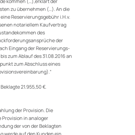
nde kommen (…),erklärt der
osten zu übernehmen (…). An die
eine Reservierungsgebühr i.H.v.
ssenen notariellem Kauf­vertrag
htzustandekommen des
Rückforderungsansprüche der
nach Eingang der Reservierungs­
 bis zum Ablauf des 31.08.2016 an
itpunkt zum Abschluss eines
ovisionsvereinbarung).“
Beklagte 21.955,50 €.
ahlung der Provision. Die
 Provision in analoger
ndung der von der Beklagten
ng werde auf den Kunden ein