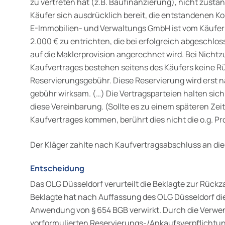
zu vertreten hat (z.B. Baufinanzierung), nicht zusta
Käufer sich ausdrücklich bereit, die entstandenen K
E-Immobilien- und Verwaltungs GmbH ist vom Käufer 
2.000 € zu entrichten, die bei erfolgreich abgeschlo
auf die Maklerprovision angerechnet wird. Bei Nic
Kaufvertrages bestehen seitens des Käufers keine 
Reservierungsgebühr. Diese Reservierung wird erst 
gebühr wirksam. (…) Die Vertragsparteien halten sich
diese Vereinbarung. (Sollte es zu einem späteren Ze
Kaufvertrages kommen, berührt dies nicht die o.g. Pr
Der Kläger zahlte nach Kaufvertragsabschluss an die 
Entscheidung
Das OLG Düsseldorf verurteilt die Beklagte zur Rückz
Beklagte hat nach Auffassung des OLG Düsseldorf die
Anwendung von § 654 BGB verwirkt. Durch die Verwe
vorformulierten Reservierungs-/Ankaufsverpflichtu