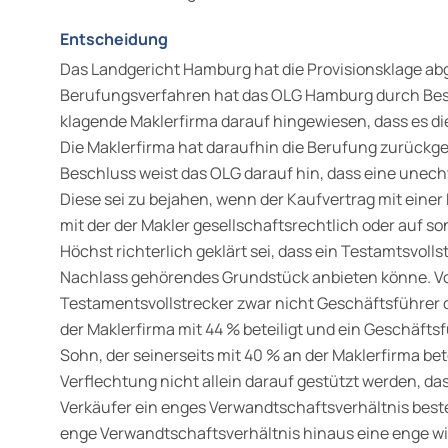
Entscheidung
Das Landgericht Hamburg hat die Provisionsklage ab
Berufungsverfahren hat das OLG Hamburg durch Bes
klagende Maklerfirma darauf hingewiesen, dass es d
Die Maklerfirma hat daraufhin die Berufung zurückg
Beschluss weist das OLG darauf hin, dass eine unech
Diese sei zu bejahen, wenn der Kaufvertrag mit eine
mit der der Makler gesellschaftsrechtlich oder auf so
Höchst richterlich geklärt sei, dass ein Testamtsvolls
Nachlass gehörendes Grundstück anbieten könne. Vor
Testamentsvollstrecker zwar nicht Geschäftsführer de
der Maklerfirma mit 44 % beteiligt und ein Geschäftsf
Sohn, der seinerseits mit 40 % an der Maklerfirma bete
Verflechtung nicht allein darauf gestützt werden, d
Verkäufer ein enges Verwandtschaftsverhältnis beste
enge Verwandtschaftsverhältnis hinaus eine enge wi