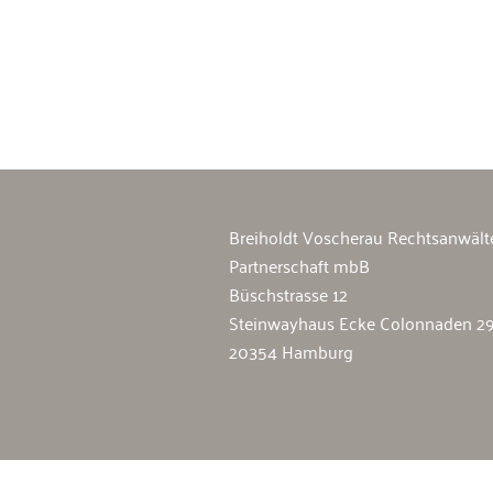
Breiholdt Voscherau Immobilienan
Breiholdt Voscherau Rechtsanwält
Partnerschaft mbB
Büschstrasse 12
Steinwayhaus Ecke Colonnaden 2
20354 Hamburg