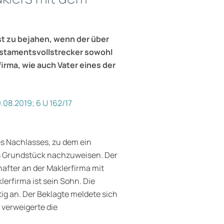
st zu bejahen, wenn der über
stamentsvollstrecker sowohl
irma, wie auch Vater eines der
08.2019; 6 U 162/17
es Nachlasses, zu dem ein
as Grundstück nachzuweisen. Der
hafter an der Maklerfirma mit
lerfirma ist sein Sohn. Die
tig an. Der Beklagte meldete sich
r verweigerte die