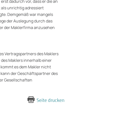
erst dadurch vor, dass er die an
 als unrichtig adressiert
igte. Demgemäß war mangels
ege der Auslegung durch das
tner der Maklerfirma anzusehen
es Vertragspartners des Maklers
 des Maklers innerhalb einer
 kommt es dem Makler nicht
 kann der Geschäftspartner des
er Gesellschaften
Seite drucken