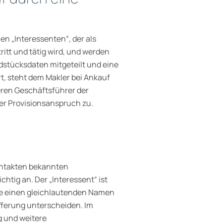
en „Interessenten“, der als
itt und tätig wird, und werden
dstücksdaten mitgeteilt und eine
, steht dem Makler bei Ankauf
eren Geschäftsführer der
der Provisionsanspruch zu.
ontakten bekannten
chtig an. Der „Interessent“ ist
ie einen gleichlautenden Namen
ifferung unterscheiden. Im
g und weitere