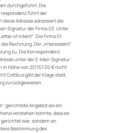
am durchgeführt. Die
orrespondenz führt der
n diese Adresse adressiert die
il-Signatur der Firma 02. Unter
etter of Intent“. Die Firma 01
01 die Rechnung. Der „Interessent“
ahlung zu. Die Korrespondenz
Adresse unter der E-Mail-Signatur
 in Höhe von 231.157,00 € nicht
ht Cottbus gibt der Klage statt.
urg zurückgewiesen.
“ gerichtete Angebot als ein
gehend verstehen konnte, dass es
, gerichtet war, sondern an
pätere Bestimmung des