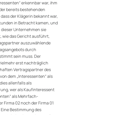
teressenten“ erkennbar war, ihm
 der bereits bestehenden
dass der Klägerin bekannt war,
rkunden in Betracht kamen, und
n dieser Unternehmen sie
, wie das Gericht ausführt,
tragspartner auszuwählende
ragsangebots durch
stimmt sein muss. Der
ielmehr erst nachträglich
haften Vertragspartner des
“ von dem „Interessenten“ als
es allenfalls als
rung, wer als Kaufinteressent
senten“ als Mehrfach-
 Firma 02 noch der Firma 01
. Eine Bestimmung des