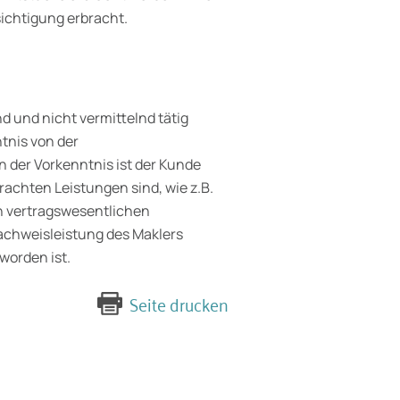
ichtigung erbracht.
d und nicht vermittelnd tätig
ntnis von der
n der Vorkenntnis ist der Kunde
rachten Leistungen sind, wie z.B.
 vertragswesentlichen
achweis­leistung des Maklers
worden ist.
Seite drucken