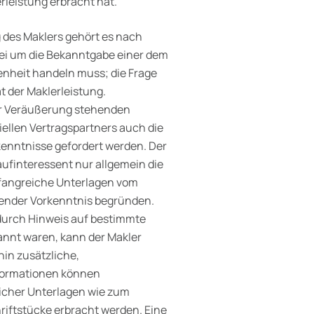
rleistung erbracht hat.
g des Maklers gehört es nach
rbei um die Bekanntgabe einer dem
nheit handeln muss; die Frage
ät der Maklerleistung.
ur Veräußerung stehenden
iellen Vertragspartners auch die
tkenntnisse gefordert werden. Der
ufinteressent nur allgemein die
mfangreiche Unterlagen vom
hender Vorkenntnis begründen.
 durch Hinweis auf bestimmte
annt waren, kann der Makler
in zusätz­liche,
nformationen können
icher Unterlagen wie zum
riftstücke erbracht werden. Eine