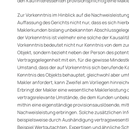
den Kaufinteressenten provisions­pflichtig eine Makle
Zur Vorkenntnis im Hinblick auf die Nachweisleistun
Auffassung des Gerichts nicht nur, dass es sich hie
Maklerkunden bislang unbekannten Abschlussgelege
der Vorkenntnis ist viel­mehr eine solche der Kausalit
Vorkenntnis bedeutet nicht nur Kenntnis von dem z
Objekt, sondern bezieht neben der Person des potent
Vertragsge­legenheit mit ein, für die gewisse Mindes
Umstand, dass der auf Vorkenntnis sich berufende Ka
Kenntnis des Objekts behauptet, gleichwohl aber u
Makler anfordert, kann Zweifel am Vorliegen hinreic
Erbringt der Makler eine wesentliche Makler­leistung
vertragsrelevante Umstände, die dem Kunden unbe­k
mithin eine eigenständige provisionsauslösende, mith
Nachweisleistung erbringen. Solche zusätzlichen I
beispielsweise durch Aushändigung vertragswesentl
Beispiel Wertgutachten, Exper­tisen und ähnliche Sch