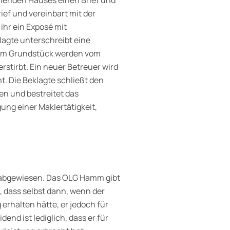
tehenden Hauses einen Brief und
rief und vereinbart mit der
ihr ein Exposé mit
lagte unterschreibt eine
zum Grundstück werden vom
rstirbt. Ein neuer Betreuer wird
t. Die Beklagte schließt den
len und bestreitet das
ng einer Maklertätigkeit,
s abgewiesen. Das OLG Hamm gibt
, dass selbst dann, wenn der
erhalten hätte, er jedoch für
nd ist lediglich, dass er für