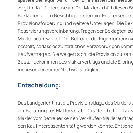
spätere Beklagte, wirft in den Briefkasten des leers
zeigt ihr Kaufin­teresse an. Der Makler erhält diesen B
Beklagten einen Besichti­gungstermin. Er übersendet 
Provisionsforderung und weitere Unterlagen. Die Bek
Reservierungsvereinbarung. Fragen der Beklagten 
Makler beantwortet. Der Betreuer der Eigentümerin ve
bestellt, sodass es zu zeitlichen Verzögerungen komm
Kaufvertrag ab. Sie weigert sich, die Provision zu zah
Zustandekommen des Maklervertrags und die Erbringu
insbesondere einer Nachweistätigkeit.
Entscheidung:
Das Landgericht hat die Provisionsklage des Makler
der Berufung des Maklers statt. Das Gericht führt aus
Makler vom Betreuer keinen Verkäufer-Maklerauftrag 
den Kaufinteressenten tätig werden könnte. Entscheide