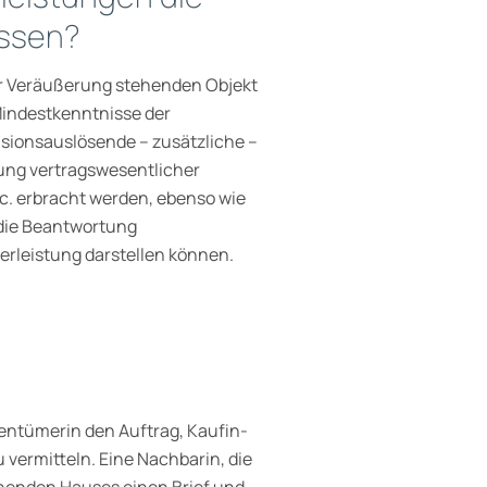
assen?
ur Veräußerung stehenden Objekt
Mindestkenntnisse der
isionsauslösende – zusätzliche –
ung vertragswesentlicher
c. erbracht werden, ebenso wie
 die Beantwortung
rleistung dar­stellen können.
entümerin den Auftrag, Kaufin­
vermitteln. Eine Nachbarin, die