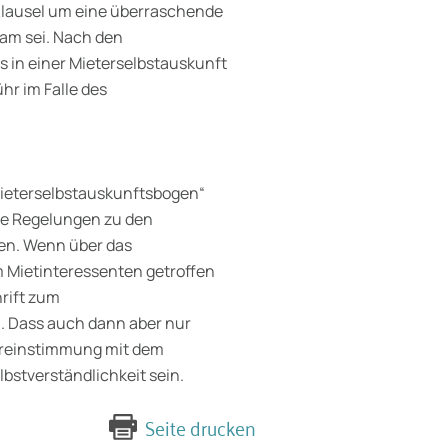
er Klausel um eine überraschende
sam sei. Nach den
 in einer Mieterselbstauskunft
hr im Falle des
„Mieterselbstauskunftsbogen“
ie Regelungen zu den
n. Wenn über das
 Mietinteressenten getroffen
rift zum
. Dass auch dann aber nur
ereinstimmung mit dem
bstverständlichkeit sein.
Seite drucken