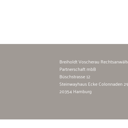
Breiholdt Voscherau Immobilienan
Breiholdt Voscherau Rechtsanwält
Partnerschaft mbB
Büschstrasse 12
Steinwayhaus Ecke Colonnaden 2
20354 Hamburg