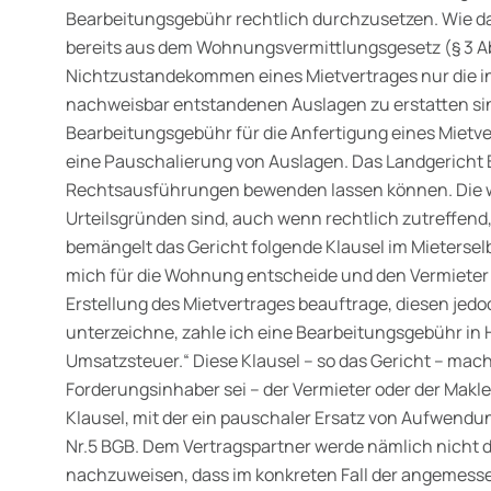
Bearbeitungsgebühr rechtlich durchzusetzen. Wie das
bereits aus dem Wohnungsvermittlungsgesetz (§ 3 Ab
Nichtzustandekommen eines Mietvertrages nur die in
nachweisbar entstandenen Auslagen zu erstatten sin
Bearbeitungsgebühr für die Anfertigung eines Mietve
eine Pauschalierung von Auslagen. Das Landgericht 
Rechtsausführungen bewenden lassen können. Die 
Urteilsgründen sind, auch wenn rechtlich zutreffend,
bemängelt das Gericht folgende Klausel im Mieterse
mich für die Wohnung entscheide und den Vermieter
Erstellung des Mietvertrages beauftrage, diesen jed
unterzeichne,
zahle ich eine Bearbeitungsgebühr in 
Umsatzsteuer.
“ Diese Klausel – so das Gericht – mach
Forderungsinhaber sei – der Vermieter oder der Makl
Klausel, mit der ein pauschaler Ersatz von Aufwendu
Nr.5 BGB. Dem Vertragspartner werde nämlich nicht d
nachzuweisen, dass im konkreten Fall der angemesse