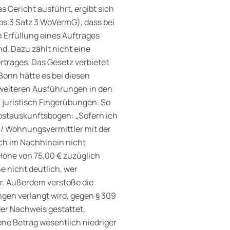
 Gericht ausführt, ergibt sich
s.3 Satz 3 WoVermG), dass bei
 Erfüllung eines Auftrages
d. Dazu zählt nicht eine
rtrages. Das Gesetz verbietet
Bonn hätte es bei diesen
weiteren Ausführungen in den
 juristisch Fingerübungen. So
lbstauskunftsbogen: „
Sofern ich
 / Wohnungsvermittler mit
der
och im Nachhinein nicht
Höhe von 75,00 € zuzüglich
e nicht deutlich, wer
er. Außerdem verstoße die
ngen verlangt wird, gegen § 309
er Nachweis gestattet,
ne Betrag wesentlich niedriger