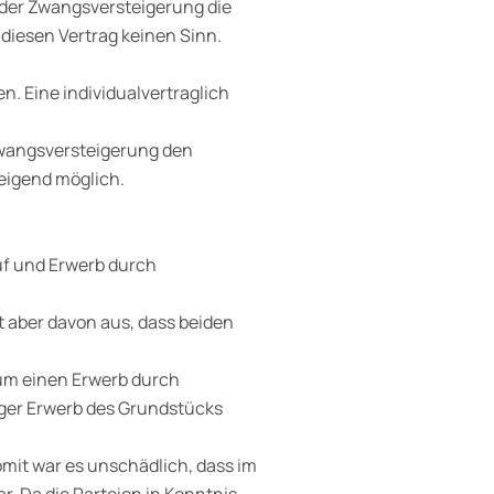
der Zwangsversteigerung die
r diesen Vertrag keinen Sinn.
n. Eine individualvertraglich
Zwangsversteigerung den
weigend möglich.
uf und Erwerb durch
t aber davon aus, dass beiden
r um einen Erwerb durch
iger Erwerb des Grundstücks
omit war es unschädlich, dass im
r. Da die Parteien in Kenntnis,