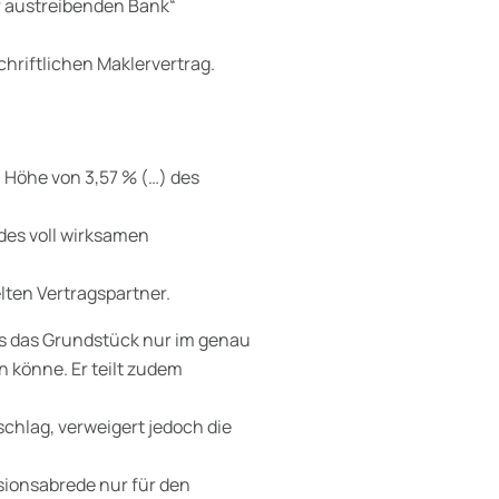
r austreibenden Bank“
hriftlichen Maklervertrag.
n Höhe von 3,57 % (…) des
 des voll wirksamen
ten Vertragspartner.
ss das Grundstück nur im genau
 könne. Er teilt zudem
schlag, verweigert jedoch die
sionsabrede nur für den