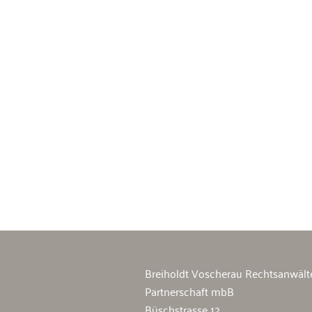
Breiholdt Voscherau Immobilienan
Breiholdt Voscherau Rechtsanwält
Partnerschaft mbB
Büschstrasse 12