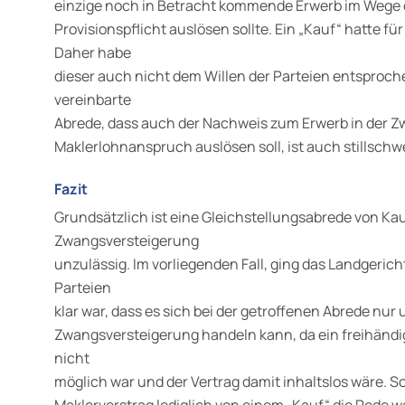
einzige noch in Betracht kommende Erwerb im Wege 
Provisionspflicht auslösen sollte. Ein „Kauf“ hatte fü
Daher habe
dieser auch nicht dem Willen der Parteien entsproche
vereinbarte
Abrede, dass auch der Nachweis zum Erwerb in der 
Maklerlohnanspruch auslösen soll, ist auch stillsch
Fazit
Grundsätzlich ist eine Gleichstellungsabrede von Ka
Zwangsversteigerung
unzulässig. Im vorliegenden Fall, ging das Landgerich
Parteien
klar war, dass es sich bei der getroffenen Abrede nu
Zwangsversteigerung handeln kann, da ein freihänd
nicht
möglich war und der Vertrag damit inhaltslos wäre. S
Maklerverstrag lediglich von einem „Kauf“ die Rede wa