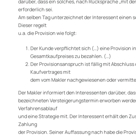
darüber, dass ein solches, nach Rücksprache „mit de
erforderlich sei.
Am selben Tag unterzeichnet der Interessent einen sc
Dieser regelt
u.a. die Provision wie folgt:
Der Kunde verpflichtet sich (…) eine Provision i
Gesamtkaufpreises zu bezahlen. (…)
Der Provisionsanspruch ist fällig mit Abschluss
Kaufvertrages mit
dem vom Makler nachgewiesenen oder vermittel
Der Makler informiert den Interessenten darüber, da
bezeichneten Versteigerungstermin erworben werden
Verfahrensablauf
und eine Strategie mit. Der Interessent erhält den Zu
Zahlung
der Provision. Seiner Auffassung nach habe die Provi