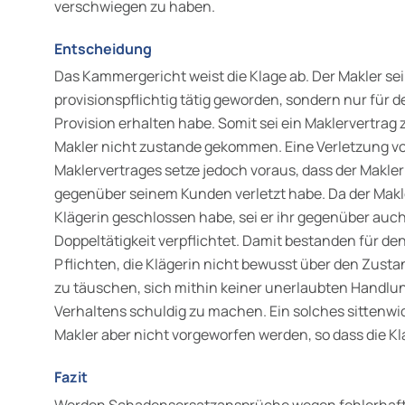
verschwiegen zu haben.
Entscheidung
Das Kammergericht weist die Klage ab. Der Makler sei 
provisionspflichtig tätig geworden, sondern nur für 
Provision erhalten habe. Somit sei ein Maklervertrag
Makler nicht zustande gekommen. Eine Verletzung vo
Maklervertrages setze jedoch voraus, dass der Makle
gegenüber seinem Kunden verletzt habe. Da der Makle
Klägerin geschlossen habe, sei er ihr gegenüber auc
Doppeltätigkeit verpflichtet. Damit bestanden für den
Pflichten, die Klägerin nicht bewusst über den Zusta
zu täuschen, sich mithin keiner unerlaubten Handlun
Verhaltens schuldig zu machen. Ein solches sittenwi
Makler aber nicht vorgeworfen werden, so dass die K
Fazit
Werden Schadensersatzansprüche wegen fehlerhafte