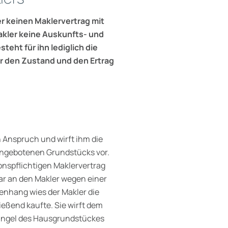
r keinen Maklervertrag mit
kler keine Auskunfts- und
teht für ihn lediglich die
r den Zustand und den Ertrag
 Anspruch und wirft ihm die
angebotenen Grundstücks vor.
onspflichtigen Maklervertrag
war an den Makler wegen einer
enhang wies der Makler die
ließend kaufte. Sie wirft dem
mängel des Hausgrundstückes