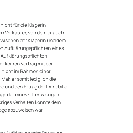
nicht für die Klägerin
den Verkäufer, von dem er auch
 zwischen der Klägerin und dem
n Aufklärungspflichten eines
r Aufklärungspflichten
r keinen Vertrag mit der
h nicht im Rahmen einer
 Makler somit lediglich die
nd und den Ertrag der Immobilie
g oder eines sittenwidrigen
driges Verhalten konnte dem
lage abzuweisen war.
r Aufklärung oder Beratung