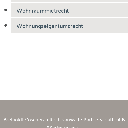
Wohnraummietrecht
Wohnungseigentumsrecht
Breiholdt Voscherau Immobilienanwälte
Breiholdt Voscherau Rechtsanwälte Partnerschaft mbB
Büschstrasse 12