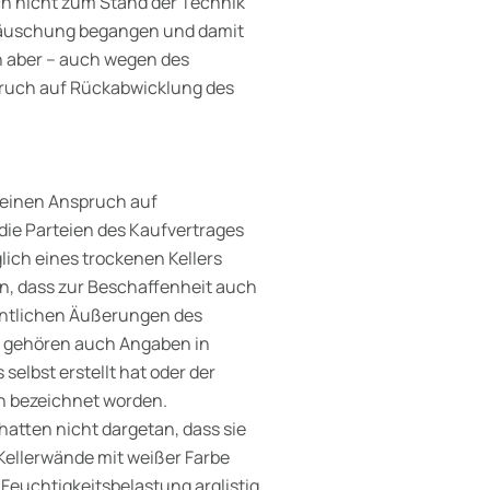
ch nicht zum Stand der Technik
e Täuschung begangen und damit
ch aber – auch wegen des
pruch auf Rückabwicklung des
t einen Anspruch auf
die Parteien des Kaufvertrages
ich eines trockenen Kellers
n, dass zur Beschaffenheit auch
entlichen Äußerungen des
u gehören auch Angaben in
elbst erstellt hat oder der
en bezeichnet worden.
 hatten nicht dargetan, dass sie
Kellerwände mit weißer Farbe
 Feuchtigkeitsbelastung arglistig