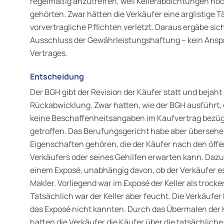
regelmäßig anzutreffen, weil Kellerabdichtungen no
gehörten. Zwar hätten die Verkäufer eine arglistig
vorvertragliche Pflichten verletzt. Daraus ergäbe si
Ausschluss der Gewährleistungshaftung – kein Ans
Vertrages.
Entscheidung
Der BGH gibt der Revision der Käufer statt und bejah
Rückabwicklung. Zwar hatten, wie der BGH ausführt, 
keine Beschaffenheitsangaben im Kaufvertrag bezügl
getroffen. Das Berufungsgericht habe aber übersehe
Eigenschaften gehören, die der Käufer nach den öff
Verkäufers oder seines Gehilfen erwarten kann. Daz
einem Exposé, unabhängig davon, ob der Verkäufer es s
Makler. Vorliegend war im Exposé der Keller als trock
Tatsächlich war der Keller aber feucht. Die Verkäufer
das Exposé nicht kannten. Durch das Übermalen der 
hatten die Verkäufer die Käufer über die tatsächliche