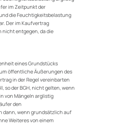
fer im Zeitpunkt der
 und die Feuchtigkeitsbelastung
r. Der im Kaufvertrag
 nicht entgegen, da die
fenheit eines Grundstücks
 um öffentliche Äußerungen des
rtrag in der Regel vereinbarten
, so der BGH, nicht gelten, wenn
in von Mängeln arglistig
Käufer den
 dann, wenn grundsätzlich auf
ohne Weiteres von einem