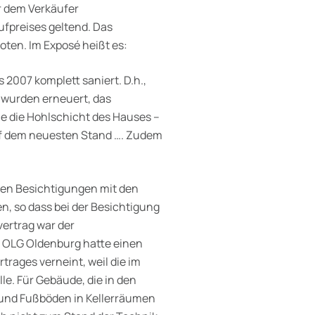
 dem Verkäufer
preises geltend. Das
ten. Im Exposé heißt es:
2007 komplett saniert. D.h.,
 wurden erneuert, das
 die Hohlschicht des Hauses –
uf dem neuesten Stand …. Zudem
den Besichtigungen mit den
n, so dass bei der Besichtigung
vertrag war der
 OLG Oldenburg hatte einen
rages verneint, weil die im
le. Für Gebäude, die in den
 und Fußböden in Kellerräumen