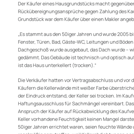
Der Käufer eines Hausgrundstücks macht gegenüber
Rückübereignungsansprüche gegen Zahlung des Kauf
Grundstück war dem Käufer über einen Makler angebo
„Es stammt aus den 50iger Jahren und wurde 2005 bis 
Fenster, Türen, Bad, Gäste-WC, Leitungen und Böden
Dachgeschoß wurde ausgebaut, das Dach wurde – wie
gedämmt. Das Gebäude ist technisch und optisch a
ist das Haus unterkellert (trocken).“
Die Verkäufer hatten vor Vertragsabschluss und vor 
Käufern die Kellerwände mit weißer Farbe überstriche
der Eindruck entstand, der Keller sei trocken. Im Kauf
Haftungsausschluss für Sachmängel vereinbart. Das
Anspruch der Käufer auf Rückabwicklung des Kaufvert
Keller vorhandene Feuchtigkeit keinen Mangel darstel
50iger Jahren errichtet waren, seien feuchte Wände