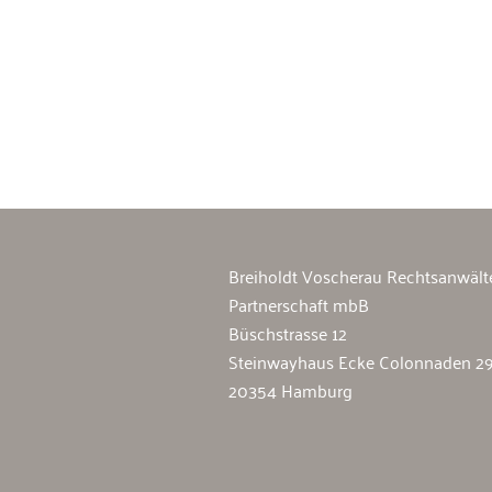
Breiholdt Voscherau Immobilienan
Breiholdt Voscherau Rechtsanwält
Partnerschaft mbB
Büschstrasse 12
Steinwayhaus Ecke Colonnaden 2
20354 Hamburg