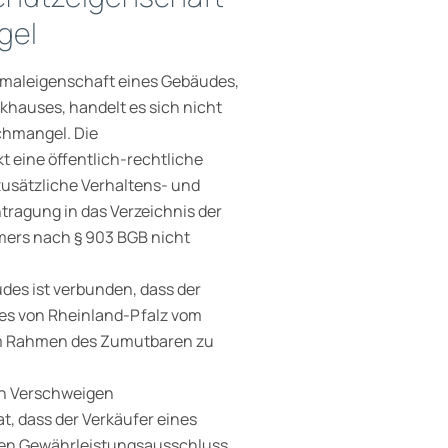
gel
kmaleigenschaft eines Gebäudes,
rkhauses, handelt es sich nicht
chmangel. Die
t eine öffentlich-rechtliche
usätzliche Verhaltens- und
tragung in das Verzeichnis der
mers nach § 903 BGB nicht
es ist verbunden, dass der
es von Rheinland-Pfalz vom
l im Rahmen des Zumutbaren zu
ch Verschweigen
at, dass der Verkäufer eines
nen Gewährleistungsausschluss