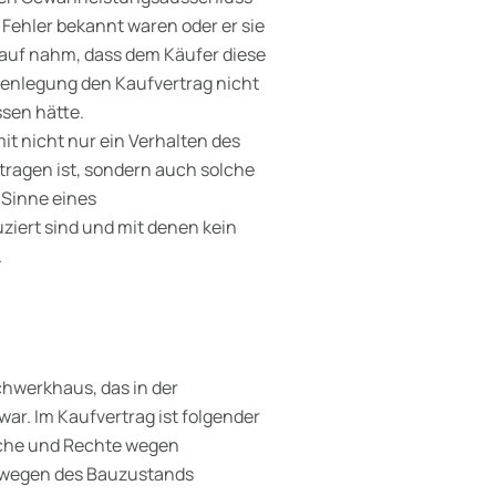
 Fehler bekannt waren oder er sie
 Kauf nahm, dass dem Käufer diese
fenlegung den Kaufvertrag nicht
ssen hätte.
it nicht nur ein Verhalten des
tragen ist, sondern auch solche
 Sinne eines
iert sind und mit denen kein
.
chwerkhaus, das in der
ar. Im Kaufvertrag ist folgender
üche und Rechte wegen
 wegen des Bauzustands