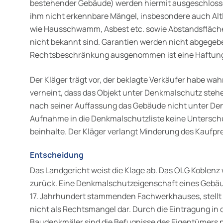
bestehender Gebäude) werden hiermit ausge­schlossen
ihm nicht erkennbare Mängel, insbesondere auch Alt
wie Hausschwamm, Asbest etc. sowie Abstandsfläc
nicht bekannt sind. Garantien werden nicht abgegeb
Rechtsbeschränkung ausgenommen ist eine Haftung fü
Der Kläger trägt vor, der beklagte Verkäufer habe wah
verneint, dass das Objekt unter Denkmalschutz stehe.
nach seiner Auffassung das Gebäude nicht unter Den
Aufnahme in die Denkmal­schutzliste keine Untersch
beinhalte. Der Kläger verlangt Minderung des Kaufpre
Entscheidung
Das Landgericht weist die Klage ab. Das OLG Koblenz
zurück. Eine Denkmalschutzeigenschaft eines Gebäu
17. Jahrhundert stammenden Fachwerkhauses, stellt
nicht als Rechtsmangel dar. Durch die Eintragung in 
Baudenkmäler sind die Befugnisse des Eigen­tümers 