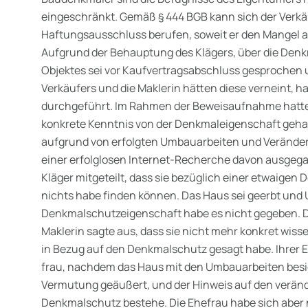
eingeschränkt. Gemäß § 444 BGB kann sich der Ver­kä
Haftungsausschluss berufen, soweit er den Mangel ar
Aufgrund der Behauptung des Klägers, über die Den
Objektes sei vor Kaufvertragsabschluss gesprochen 
Verkäufers und die Maklerin hätten diese verneint,
durch­geführt. Im Rahmen der Beweisaufnahme hatte d
konkrete Kenntnis von der Denkmaleigenschaft gehab
aufgrund von erfolgten Umbauarbeiten und Veränd
einer erfolglosen Internet-Recherche davon ausgeg
Kläger mitgeteilt, dass sie bezüglich einer etwaige
nichts habe finden können. Das Haus sei geerbt und
Denkmalschutzeigenschaft habe es nicht gegeben. Di
Maklerin sagte aus, dass sie nicht mehr konkret wiss
in Bezug auf den Denkmalschutz gesagt habe. Ihrer 
frau, nachdem das Haus mit den Umbauarbeiten besic
Vermutung geäußert, und der Hinweis auf den verände
Denkmalschutz bestehe. Die Ehefrau habe sich aber n