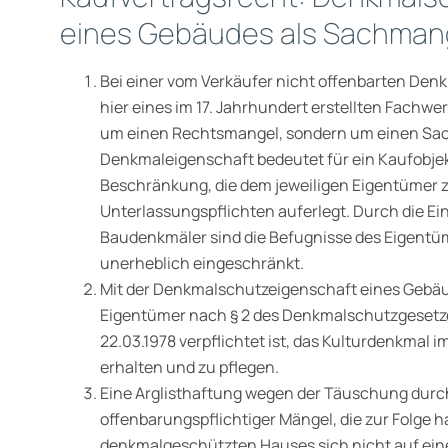
eines Gebäudes als Sachman
Bei einer vom Verkäufer nicht offenbarten Den
hier eines im 17. Jahrhundert erstellten Fachwe
um einen Rechts­mangel, sondern um einen Sa
Denkmaleigenschaft bedeutet für ein Kauf­objek
Beschränkung, die dem jeweiligen Eigentümer z
Unterlassungspflichten auferlegt. Durch die Ein
Baudenkmäler sind die Befugnisse des Eigentü
unerheblich eingeschränkt.
Mit der Denkmalschutzeigenschaft eines Gebäud
Eigentümer nach § 2 des Denkmalschutzgesetz
22.03.1978 verpflichtet ist, das Kulturdenkma
erhalten und zu pflegen.
Eine Arglisthaftung wegen der Täuschung dur
offenbarungspflichtiger Mängel, die zur Folge h
denkmalgeschützten Hauses sich nicht auf ei