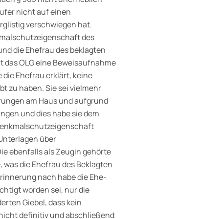
ufer nicht auf einen
glistig verschwiegen hat.
kmalschutzeigenschaft des
und die Ehefrau des beklagten
 hat das OLG eine Beweisaufnahme
ie Ehefrau erklärt, keine
t zu haben. Sie sei vielmehr
erungen am Haus und aufgrund
angen und dies habe sie dem
n Denkmalschutzeigenschaft
 Unterlagen über
e ebenfalls als Zeugin gehörte
e, was die Ehefrau des Beklagten
Erinnerung nach habe die Ehe­
htigt worden sei, nur die
rten Giebel, dass kein
icht definitiv und abschließend