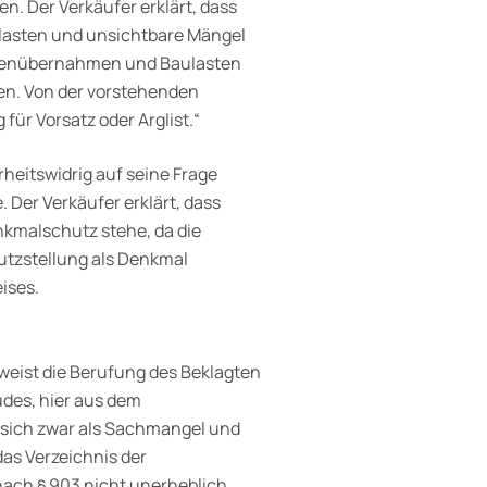
. Der Verkäufer erklärt, dass
­lasten und unsichtbare Mängel
hen­übernahmen und Baulasten
en. Von der vorstehenden
r Vorsatz oder Arglist.“
rheitswidrig auf seine Frage
 Der Verkäufer erklärt, dass
kmalschutz stehe, da die
utzstellung als Denkmal
ises.
 weist die Berufung des Beklagten
des, hier aus dem
 sich zwar als Sachmangel und
das Verzeichnis der
nach § 903 nicht unerheblich