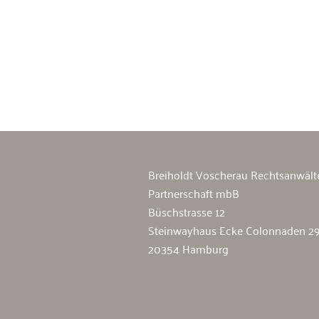
Breiholdt Voscherau Immobilienan
Breiholdt Voscherau Rechtsanwält
Partnerschaft mbB
Büschstrasse 12
Steinwayhaus Ecke Colonnaden 2
20354 Hamburg