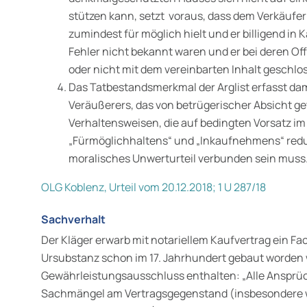
stützen kann, setzt voraus, dass dem Verkäufer
zumindest für möglich hielt und er billigend in
Fehler nicht bekannt waren und er bei deren Of
oder nicht mit dem vereinbarten Inhalt geschlo
Das Tatbestandsmerkmal der Arglist erfasst dam
Veräußerers, das von betrügerischer Absicht ge
Verhaltensweisen, die auf bedingten Vorsatz im
„Fürmöglichhaltens“ und „Inkaufnehmens“ reduz
moralisches Unwerturteil verbunden sein muss
OLG Koblenz, Urteil vom 20.12.2018; 1 U 287/18
Sachverhalt
Der Kläger erwarb mit notariellem Kaufvertrag ein Fa
Ursubstanz schon im 17. Jahrhundert gebaut worden w
Gewährleistungs­ausschluss enthalten: „Alle Anspr
Sachmängel am Vertragsgegenstand (insbesondere