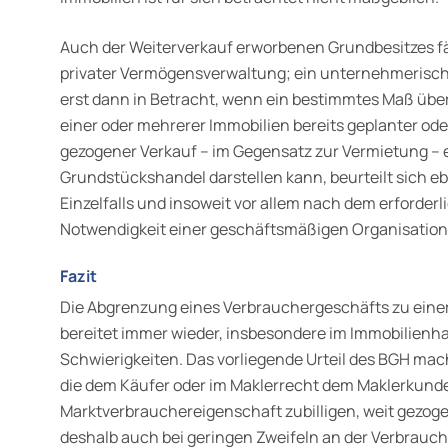
Auch der Weiterverkauf erworbenen Grundbesitzes fäl
privater Vermögensverwaltung; ein unternehmeris
erst dann in Betracht, wenn ein bestimmtes Maß übers
einer oder mehrerer Immobilien bereits geplanter oder
gezogener Ver­kauf – im Gegensatz zur Vermietung 
Grundstückshandel dar­stellen kann, beurteilt sich 
Einzelfalls und insoweit vor allem nach dem erforde
Notwendigkeit einer geschäfts­mäßigen Organisation
Fazit
Die Abgrenzung eines Verbrauchergeschäfts zu einer 
bereitet immer wieder, insbesondere im Immobilienh
Schwierigkeiten. Das vorliegende Urteil des BGH mach
die dem Käufer oder im Maklerrecht dem Maklerkund
Marktverbrauchereigenschaft zubilligen, weit gezoge
deshalb auch bei geringen Zweifeln an der Verbrauch