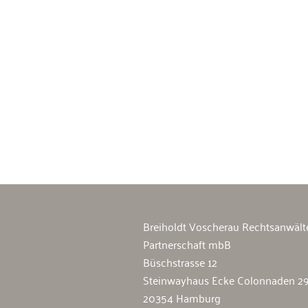
Breiholdt Voscherau Immobilienan
Breiholdt Voscherau Rechtsanwält
Partnerschaft mbB
Büschstrasse 12
Steinwayhaus Ecke Colonnaden 2
20354 Hamburg