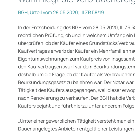
BGH, Urteil vom 28.05.2020; III ZR 58/19
In der Entscheidung des BGH vom 28.05.2020, III ZR 
rechtlichen Prüfung, ob und in welchem Umfang ein N
überprüfen, ob der Käufer eines Grundstücks Verbra
Kaufvertrages erwarb der Käufer ein Mehrfamilienhau
Eigentumswohnungen zum Kaufpreis von insgesamt 1
den Kaufvertragsentwurf vor dem Beurkundungs­termi
deshalb um die Frage, ob der Käufer als Verbraucher na
Beurkundungsgesetz zu belehren war. Der Notar war v
Tätigkeit des Käufers ausgegangen, weil dieser erw
nach Renovierung zu verkaufen. Der BGH hat die Ve
Käufers bejaht und führt hierzu unter anderem Folg
„Unter einer gewerblichen Tätigkeit versteht man ei
Dauer angelegtes Anbieten entgeltlicher Leistunge