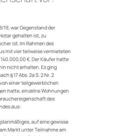
58/19, war Gegenstand der
otar gehalten ist, zu
ucher ist. Im Rahmen des
s mit vier teilweise vermieteten
40.000,00 €. Der Käufer hatte
n nicht erhalten. Es ging
ch § 17 Abs. 2a S. 2 Nr. 2
on einer teilgewerb­lichen
ogen hatte, einzelne Wohnungen
rbrauchereigenschaft des
endes aus:
n planmäßiges, auf eine gewisse
n am Markt unter Teilnahme am