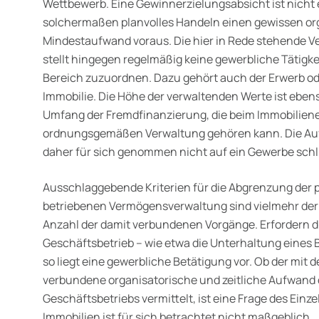
Wettbewerb. Eine Gewinnerzielungsabsicht ist nicht e
solchermaßen planvolles Handeln einen gewissen or
Mindestaufwand voraus. Die hier in Rede stehende 
stellt hingegen regelmäßig keine gewerbliche Tätigkei
Bereich zuzu­ordnen. Dazu gehört auch der Erwerb od
Immobilie. Die Höhe der verwaltenden Werte ist eben
Umfang der Fremdfinan­zierung, die beim Immobilien
ordnungsgemäßen Verwaltung gehören kann. Die Au
daher für sich genommen nicht auf ein Gewerbe schl
Ausschlaggebende Kriterien für die Abgrenzung der 
betriebenen Vermögensverwaltung sind vielmehr der 
Anzahl der damit verbundenen Vorgänge. Erfordern 
Geschäftsbetrieb – wie etwa die Unterhaltung eines 
so liegt eine gewerbliche Betätigung vor. Ob der mi
verbundene organisatorische und zeitliche Aufwand 
Geschäftsbetriebs vermittelt, ist eine Frage des Einze
Immobilien ist für sich betrachtet nicht maßgeblich.