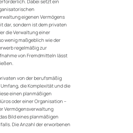
rforderlich. Dabei setzt ein
ganisatorischen
Verwaltung eigenen Vermögens
t dar, sondern ist dem privaten
er die Verwaltung einer
so wenig maßgeblich wie der
erwerb regelmäßig zur
fnahme von Fremdmitteln lässt
ießen.
privaten von der berufsmäßig
Umfang, die Komplexität und die
diese einen planmäßigen
Büros oder einer Organisation –
t der Vermögensverwaltung
das Bild eines planmäßigen
lfalls. Die Anzahl der erworbenen