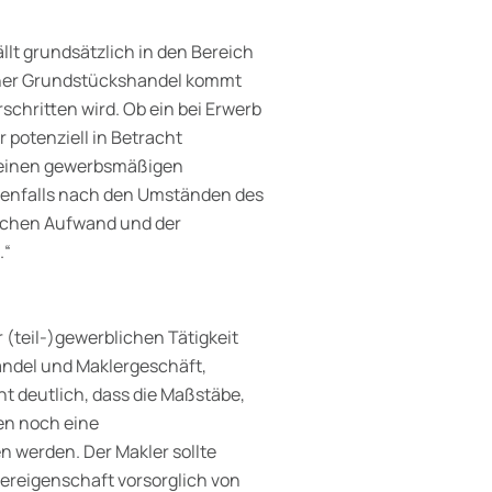
lt grundsätzlich in den Bereich
cher Grundstückshandel kommt
chritten wird. Ob ein bei Erwerb
 potenziell in Betracht
– einen gewerbsmäßigen
ebenfalls nach den Umständen des
rlichen Aufwand und der
.“
(teil-)gewerblichen Tätigkeit
andel und Maklergeschäft,
t deutlich, dass die Maßstäbe,
en noch eine
n werden. Der Makler sollte
er­eigenschaft vorsorglich von