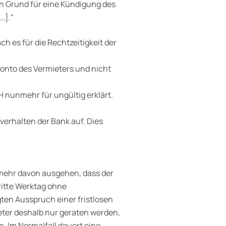
ein Grund für eine Kündigung des
…].“
 es für die Rechtzeitigkeit der
onto des Vermieters und nicht
nunmehr für ungültig erklärt.
verhalten der Bank auf. Dies
mehr davon ausgehen, dass der
ritte Werktag ohne
gten Ausspruch einer fristlosen
er deshalb nur geraten werden,
 Im Normalfall dauert eine