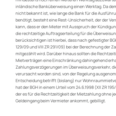
inländische Banküberweisung einen Werktag. Da dem
nicht bekannt ist, wie lange die Bank für die Ausfüh
benötigt, besteht eine Rest-Unsicherheit, der der V
kann, dass er den Mieter mit Ausspruch der Kündigun
die rechtzeitige Auftragserteilung für die Überweisu
berücksichtigen ist hierbei, dass nach gefestigter B
129/09 und VIII ZR 291/09) bei der Berechnung der Z
mitgezählt wird. Darüber hinaus sollten die Rechtzeit
Mietverträgen eine Einschränkung dahingehend erhal
Zahlungsverzögerungen im Überweisungsverkehr, die
verursacht worden sind, von der Regelung ausgenom
Entscheidung betrifft (bislang) nur Wohnraummietv
hat der BGH in einem Urteil vom 24.6.1998 (XII ZR 19
der es für die Rechtzeitigkeit der Mietzahlung ohne 
Geldeingang beim Vermieter ankommt, gebilligt.