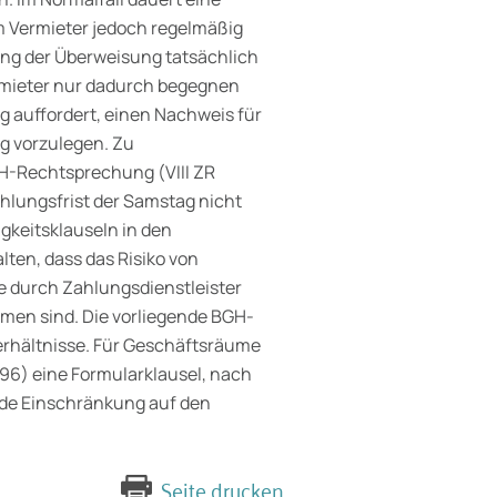
 Vermieter jedoch regelmäßig
rung der Überweisung tatsächlich
ermieter nur dadurch begegnen
g auffordert, einen Nachweis für
ng vorzulegen. Zu
GH-Rechtsprechung (VIII ZR
ahlungsfrist der Samstag nicht
igkeitsklauseln in den
ten, dass das Risiko von
 durch Zahlungsdienstleister
men sind. Die vorliegende BGH-
erhältnisse. Für Geschäftsräume
5/96) eine Formularklausel, nach
jede Einschränkung auf den
Seite drucken