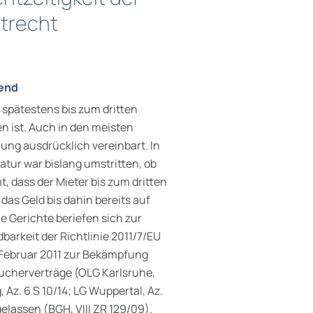
trecht
hend
 spätestens bis zum dritten
n ist. Auch in den meisten
lung ausdrücklich vereinbart. In
atur war bislang umstritten, ob
, dass der Mieter bis zum dritten
das Geld bis dahin bereits auf
 Gerichte beriefen sich zur
arkeit der Richtlinie 2011/7/EU
 Februar 2011 zur Bekämpfung
ucherverträge (OLG Karlsruhe,
, Az. 6 S 10/14; LG Wuppertal, Az.
gelassen (BGH, VIII ZR 129/09).