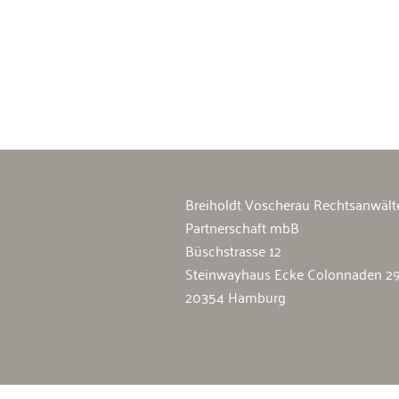
Breiholdt Voscherau Immobilienan
Breiholdt Voscherau Rechtsanwält
Partnerschaft mbB
Büschstrasse 12
Steinwayhaus Ecke Colonnaden 2
20354 Hamburg