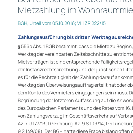
Mietzahlung im Wohnraummie
BGH, Urteil vom 05.10.2016; VIII ZR 222/15
Zahlungsausführung bis dritten Werktag ausreic
§ 556b Abs. 1 BGB bestimmt, dass die Miete zu Beginn,
Werktag der vereinbarten Zeitabschnitte zu entrichte
Mietverträgen ist eine entsprechende Fälligkeitsrege
der Instanzrechtsprechung und der juristischen Liter
es für die Rechtzeitigkeit der Zahlung darauf ankommt
Werktag den Überweisungsauftrag erteilt hat oder ob 
dem Konto des Vermieters eingegangen sein muss. Die
Begründung der letzteren Auffassung auf die Anwendb
des Europäischen Parlaments und des Rates vom 16.
von Zahlungsverzug im Geschäftsverkehr auf Verbra
Az. 7 U 177/13; LG Freiburg, Az. 9 S 109/14; LG Lüneburg
9 S 149/08). Der BGH hatte diese Frage bislang offen 