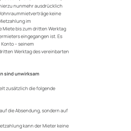
H hierzu nunmehr ausdrücklich
f Wohnraummietverträge keine
 Mietzahlung im
 Miete bis zum dritten Werktag
ermieters eingegangen ist. Es
m Konto – seinem
dritten Werktag des vereinbarten
ln sind unwirksam
lt zusätzlich die folgende
t auf die Absendung, sondern auf
etzahlung kann der Mieter keine