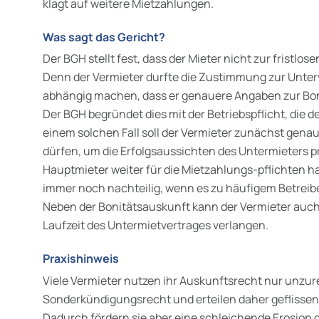
klagt auf weitere Mietzahlungen.
Was sagt das Gericht?
Der BGH stellt fest, dass der Mieter nicht zur fristlo
Denn der Vermieter durfte die Zustimmung zur Unte
abhängig machen, dass er genauere Angaben zur Boni
Der BGH begründet dies mit der Betriebspflicht, die 
einem solchen Fall soll der Vermieter zunächst gena
dürfen, um die Erfolgsaussichten des Untermieters 
Hauptmieter weiter für die Mietzahlungs-pflichten haf
immer noch nachteilig, wenn es zu häufigem Betrei
Neben der Bonitätsauskunft kann der Vermieter auc
Laufzeit des Untermietvertrages verlangen.
Praxishinweis
Viele Vermieter nutzen ihr Auskunftsrecht nur unzur
Sonderkündigungsrecht und erteilen daher geflissent
Dadurch fördern sie aber eine schleichende Erosion de