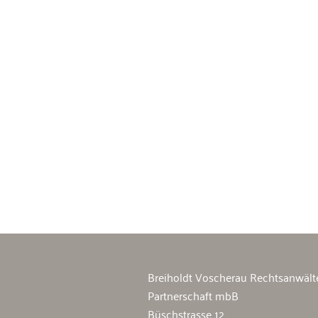
Breiholdt Voscherau Immobilienan
Breiholdt Voscherau Rechtsanwält
Partnerschaft mbB
Büschstrasse 12