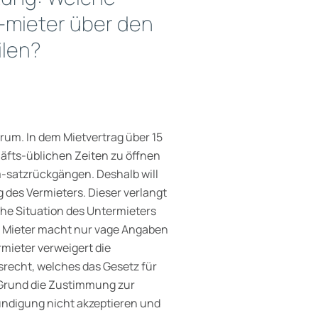
-mieter über den
ilen?
rum. In dem Mietvertrag über 15
häfts-üblichen Zeiten zu öffnen
m-satzrückgängen. Deshalb will
des Vermieters. Dieser verlangt
che Situation des Untermieters
r Mieter macht nur vage Angaben
mieter verweigert die
recht, welches das Gesetz für
n Grund die Zustimmung zur
Kündigung nicht akzeptieren und