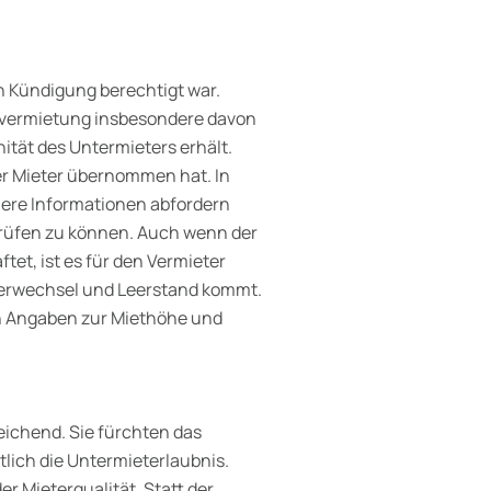
sen Kündigung berechtigt war.
rvermietung insbesondere davon
tät des Untermieters erhält.
der Mieter übernommen hat. In
uere Informationen abfordern
prüfen zu können. Auch wenn der
tet, ist es für den Vermieter
berwechsel und Leerstand kommt.
h Angaben zur Miethöhe und
eichend. Sie fürchten das
lich die Untermieterlaubnis.
r Mieterqualität. Statt der