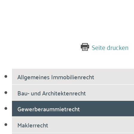
stelligen, dass der Mieter nicht nur auf die
Grundmiete, sondern auch auf die Nebenkosten
die darauf entfallende Umsatzsteuer tragen
muss. Anderenfalls hätte die Vermieterin einen
Ver­lust in Höhe der Umsatzsteuer, die sie
abführen muss
Seite drucken
Allgemeines Immobilienrecht
Bau- und Architektenrecht
Gewerberaummietrecht
Maklerrecht